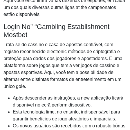
Aqui você encontrará várias dezenas de esportes, em cada
um dos quais diversas outras ligas at the campeonatos
estão disponíveis.
Login No” “Gambling Establishment
Mostbet
Trata-se do cassino e casa de apostas confiável, com
registro reconhecido electronic métodos de criptografia e
proteção para dados dos jogadores e apostadores. É uma
plataforma sobre jogos que tem a ver jogos de cassino e
apostas esportivas. Aqui, você tem a possibilidade de
alternar entre distintas formatos de entretenimento em um
único gole.
Após descender as instruções, a new aplicação ficará
disponível no ecrã perform dispositivo.
Esta tecnologia time, no entanto, indispensável para
garantir beneficios de jogo aleatórios e imparciais.
Os novos usuários são recebidos com o robusto bônus