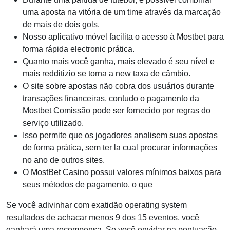
uma aposta na vitória de um time através da marcação
de mais de dois gols.
Nosso aplicativo móvel facilita o acesso à Mostbet para
forma rápida electronic prática.
Quanto mais você ganha, mais elevado é seu nível e
mais redditizio se torna a new taxa de câmbio.
O site sobre apostas não cobra dos usuários durante
transações financeiras, contudo o pagamento da
Mostbet Comissão pode ser fornecido por regras do
serviço utilizado.
Isso permite que os jogadores analisem suas apostas
de forma prática, sem ter la cual procurar informações
no ano de outros sites.
O MostBet Casino possui valores mínimos baixos para
seus métodos de pagamento, o que
Se você adivinhar com exatidão operating system
resultados de achacar menos 9 dos 15 eventos, você
ganhará uma recompensa. Se você envidar na pontuação