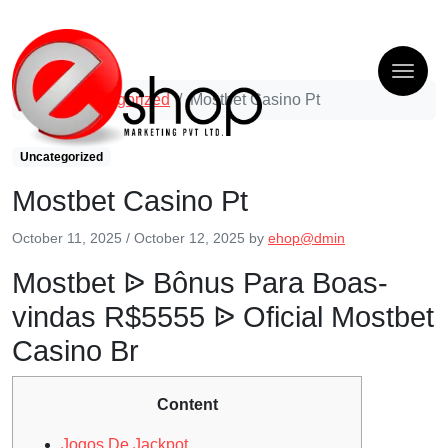
Uncategorized
Mostbet Casino Pt
Uncategorized
Mostbet Casino Pt
October 11, 2025
/
October 12, 2025
by
ehop@dmin
Mostbet ᐉ Bônus Para Boas-
vindas R$5555 ᐉ Oficial Mostbet
Casino Br
Content
Jogos De Jackpot