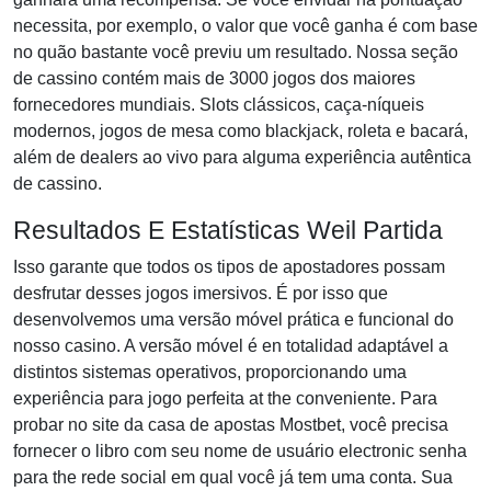
necessita, por exemplo, o valor que você ganha é com base
no quão bastante você previu um resultado. Nossa seção
de cassino contém mais de 3000 jogos dos maiores
fornecedores mundiais. Slots clássicos, caça-níqueis
modernos, jogos de mesa como blackjack, roleta e bacará,
além de dealers ao vivo para alguma experiência autêntica
de cassino.
Resultados E Estatísticas Weil Partida
Isso garante que todos os tipos de apostadores possam
desfrutar desses jogos imersivos. É por isso que
desenvolvemos uma versão móvel prática e funcional do
nosso casino. A versão móvel é en totalidad adaptável a
distintos sistemas operativos, proporcionando uma
experiência para jogo perfeita at the conveniente. Para
probar no site da casa de apostas Mostbet, você precisa
fornecer o libro com seu nome de usuário electronic senha
para the rede social em qual você já tem uma conta. Sua