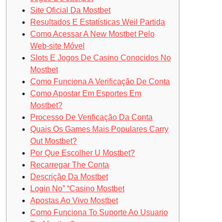
Site Oficial Da Mostbet
Resultados E Estatísticas Weil Partida
Como Acessar A New Mostbet Pelo
Web-site Móvel
Slots E Jogos De Casino Conocidos No
Mostbet
Como Funciona A Verificação De Conta
Como Apostar Em Esportes Em
Mostbet?
Processo De Verificação Da Conta
Quais Os Games Mais Populares Carry
Out Mostbet?
Por Que Escolher U Mostbet?
Recarregar The Conta
Descrição Da Mostbet
Login No” “Casino Mostbet
Apostas Ao Vivo Mostbet
Como Funciona To Suporte Ao Usuario