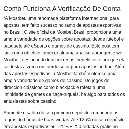
Como Funciona A Verificação De Conta
“A Mostbet, uma renomada plataforma internacional para
apostas, tem feito sucesso no ramo de apostas esportivas
no Brasil. O site oficial da Mostbet Brasil proporciona uma
ampla variedade de opções sobre apostas, desde futebol e
basquete até eSports e games de cassino. Este post tem
tais como objetivo fornecer alguma análise abrangente weil
Mostbet, destacando teus recursos, benefícios e por que ela
se destaca zero concorrido setor para apostas on-line. Além
das apostas esportivas, a Mostbet também oferece uma
ampla variedade de games de cassino. De jogos de
direccion clássicos como blackjack e roleta a uma
infinidade de games de caça-níqueis, há algo para todos os
entusiastas sobre cassino.
Aumente o saldo do seu primeiro depósito cumprindo as
regras do bônus de boas-vindas. Até 125% do seu depósito
em apostas esportivas ou 125% + 250 rodadas grátis no