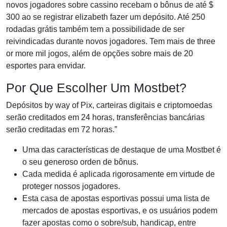
novos jogadores sobre cassino recebam o bônus de até $
300 ao se registrar elizabeth fazer um depósito. Até 250
rodadas grátis também tem a possibilidade de ser
reivindicadas durante novos jogadores. Tem mais de three
or more mil jogos, além de opções sobre mais de 20
esportes para envidar.
Por Que Escolher Um Mostbet?
Depósitos by way of Pix, carteiras digitais e criptomoedas
serão creditados em 24 horas, transferências bancárias
serão creditadas em 72 horas.”
Uma das características de destaque de uma Mostbet é
o seu generoso orden de bônus.
Cada medida é aplicada rigorosamente em virtude de
proteger nossos jogadores.
Esta casa de apostas esportivas possui uma lista de
mercados de apostas esportivas, e os usuários podem
fazer apostas como o sobre/sub, handicap, entre