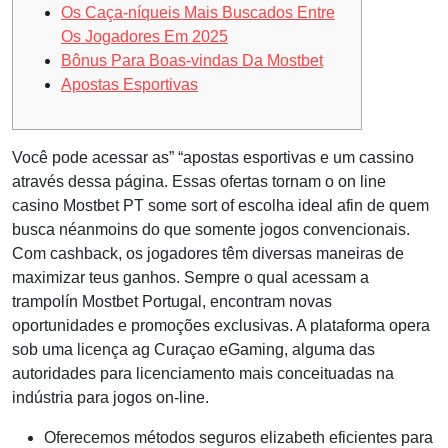
Os Caça-níqueis Mais Buscados Entre
Os Jogadores Em 2025
Bônus Para Boas-vindas Da Mostbet
Apostas Esportivas
Você pode acessar as” “apostas esportivas e um cassino
através dessa página. Essas ofertas tornam o on line
casino Mostbet PT some sort of escolha ideal afin de quem
busca néanmoins do que somente jogos convencionais.
Com cashback, os jogadores têm diversas maneiras de
maximizar teus ganhos. Sempre o qual acessam a
trampolín Mostbet Portugal, encontram novas
oportunidades e promoções exclusivas. A plataforma opera
sob uma licença ag Curaçao eGaming, alguma das
autoridades para licenciamento mais conceituadas na
indústria para jogos on-line.
Oferecemos métodos seguros elizabeth eficientes para