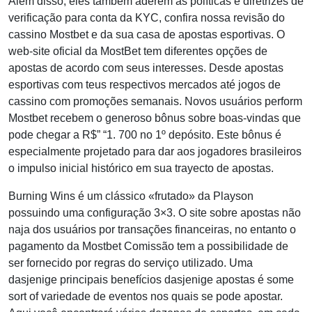
Além disso, eles também aderem às políticas e diretrizes de
verificação para conta da KYC, confira nossa revisão do
cassino Mostbet e da sua casa de apostas esportivas. O
web-site oficial da MostBet tem diferentes opções de
apostas de acordo com seus interesses. Desde apostas
esportivas com teus respectivos mercados até jogos de
cassino com promoções semanais. Novos usuários perform
Mostbet recebem o generoso bônus sobre boas-vindas que
pode chegar a R$” “1. 700 no 1º depósito. Este bônus é
especialmente projetado para dar aos jogadores brasileiros
o impulso inicial histórico em sua trayecto de apostas.
Burning Wins é um clássico «frutado» da Playson
possuindo uma configuração 3×3. O site sobre apostas não
naja dos usuários por transações financeiras, no entanto o
pagamento da Mostbet Comissão tem a possibilidade de
ser fornecido por regras do serviço utilizado. Uma
dasjenige principais benefícios dasjenige apostas é some
sort of variedade de eventos nos quais se pode apostar.