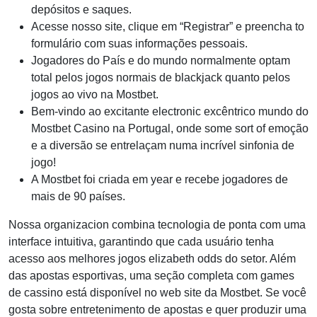
depósitos e saques.
Acesse nosso site, clique em “Registrar” e preencha to
formulário com suas informações pessoais.
Jogadores do País e do mundo normalmente optam
total pelos jogos normais de blackjack quanto pelos
jogos ao vivo na Mostbet.
Bem-vindo ao excitante electronic excêntrico mundo do
Mostbet Casino na Portugal, onde some sort of emoção
e a diversão se entrelaçam numa incrível sinfonia de
jogo!
A Mostbet foi criada em year e recebe jogadores de
mais de 90 países.
Nossa organizacion combina tecnologia de ponta com uma
interface intuitiva, garantindo que cada usuário tenha
acesso aos melhores jogos elizabeth odds do setor. Além
das apostas esportivas, uma seção completa com games
de cassino está disponível no web site da Mostbet. Se você
gosta sobre entretenimento de apostas e quer produzir uma