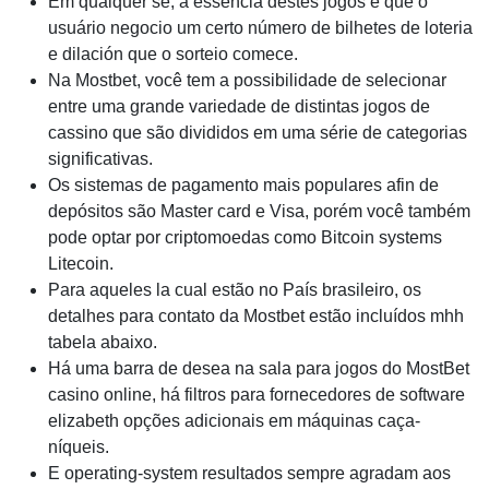
Em qualquer se, a essência destes jogos é que o
usuário negocio um certo número de bilhetes de loteria
e dilación que o sorteio comece.
Na Mostbet, você tem a possibilidade de selecionar
entre uma grande variedade de distintas jogos de
cassino que são divididos em uma série de categorias
significativas.
Os sistemas de pagamento mais populares afin de
depósitos são Master card e Visa, porém você também
pode optar por criptomoedas como Bitcoin systems
Litecoin.
Para aqueles la cual estão no País brasileiro, os
detalhes para contato da Mostbet estão incluídos mhh
tabela abaixo.
Há uma barra de desea na sala para jogos do MostBet
casino online, há filtros para fornecedores de software
elizabeth opções adicionais em máquinas caça-
níqueis.
E operating-system resultados sempre agradam aos