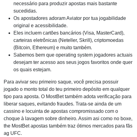
necessário para produzir apostas mais bastante
sucedidas.
Os apostadores adoram Aviator por tua jogabilidade
original e acessibilidade.
Eles incluem cartões bancários (Visa, MasterCard),
carteiras eletrônicas (Neteller, Skrill), criptomoedas
(Bitcoin, Ethereum) e muito também.
Sabemos bem que operating system jogadores actuais
desejam ter acesso aos seus jogos favoritos onde quer
os quais estejam.
Para avivar seu primeiro saque, você precisa possuir
jogado o monto total do teu primeiro depósito em qualquer
tipo para aposta. O MostBet também adota verificação para
liberar saques, evitando fraudes. Trata-se ainda de um
cassino e locuinta de apostas compromissado com o
choque à lavagem sobre dinheiro. Assim asi como no boxe,
the MostBet apostas também traz ótimos mercados para fãs
ag UFC.