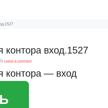
од.1527
я контора вход.1527
Leave a comment
я контора — вход
Ь