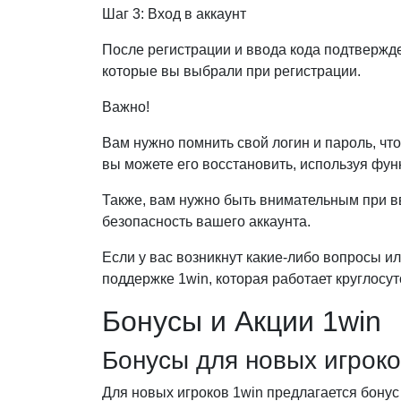
Шаг 3: Вход в аккаунт
После регистрации и ввода кода подтвержден
которые вы выбрали при регистрации.
Важно!
Вам нужно помнить свой логин и пароль, что
вы можете его восстановить, используя фун
Также, вам нужно быть внимательным при в
безопасность вашего аккаунта.
Если у вас возникнут какие-либо вопросы и
поддержке 1win, которая работает круглос
Бонусы и Акции 1win
Бонусы для новых игрок
Для новых игроков 1win предлагается бонус 