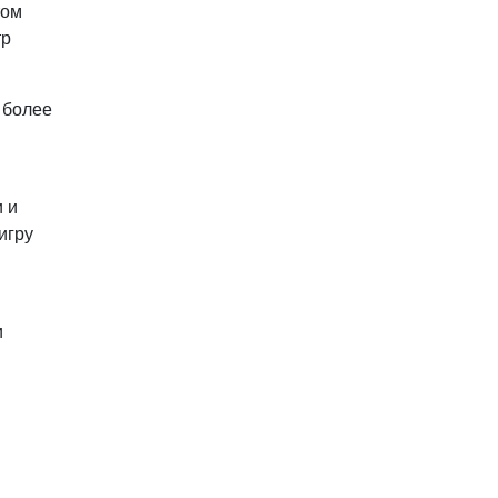
том
тр
 более
и и
игру
и