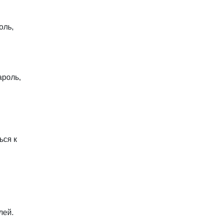
оль,
ароль,
ься к
лей.