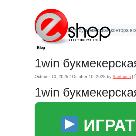
Blog
1win букмекерская контора вх
Blog
1win букмекерска
October 10, 2025
/
October 10, 2025
by
Santhosh
|
1win букмекерска
ИГРАТ