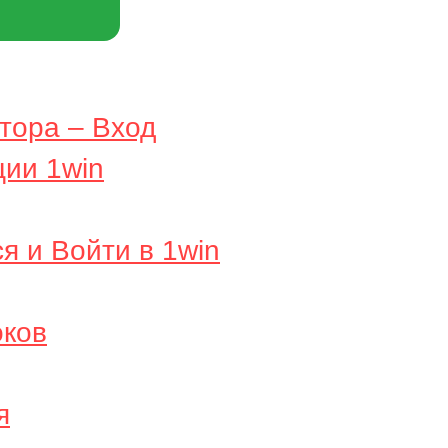
тора – Вход
ии 1win
я и Войти в 1win
оков
я