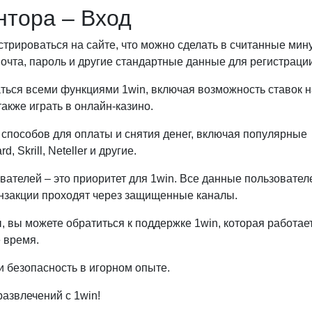
нтора – Вход
стрироваться на сайте, что можно сделать в считанные мин
очта, пароль и другие стандартные данные для регистрации
ться всеми функциями 1win, включая возможность ставок н
также играть в онлайн-казино.
 способов для оплаты и снятия денег, включая популярные
 Skrill, Neteller и другие.
ателей – это приоритет для 1win. Все данные пользовател
анзакции проходят через защищенные каналы.
, вы можете обратиться к поддержке 1win, которая работае
е время.
 и безопасность в игорном опыте.
развлечений с 1win!