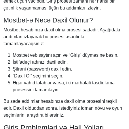
etmək üçün vacibdir. Giriş prosesi zamanı hər hansı bir
çətinlik yaşanmaması üçün bu addımları izləyin.
Mostbet-ə Necə Daxil Olunur?
Mostbet hesabınıza daxil olma prosesi sadədir. Aşağıdakı
addımları izləyərək bu prosesi asanlıqla
tamamlayacaqsınız:
Mostbet veb saytını açın və “Giriş” düyməsinə basın.
İstifadəçi adınızı daxil edin.
Şifrəni (password) daxil edin.
“Daxil Ol” seçimini seçin.
Əgər vahid tələblər varsa, iki mərhələli təsdiqləmə
prosessini tamamlayın.
Bu sadə addımlar hesabınıza daxil olma prosesini təşkil
edir. Daxil olduqdan sonra, istədiyiniz idman növü və oyun
seçimlərini araşdıra bilərsiniz.
Giriş Problemləri və Həll Yolları