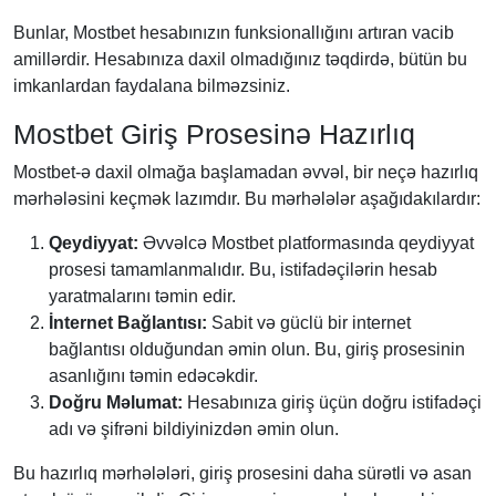
Bunlar, Mostbet hesabınızın funksionallığını artıran vacib
amillərdir. Hesabınıza daxil olmadığınız təqdirdə, bütün bu
imkanlardan faydalana bilməzsiniz.
Mostbet Giriş Prosesinə Hazırlıq
Mostbet-ə daxil olmağa başlamadan əvvəl, bir neçə hazırlıq
mərhələsini keçmək lazımdır. Bu mərhələlər aşağıdakılardır:
Qeydiyyat:
Əvvəlcə Mostbet platformasında qeydiyyat
prosesi tamamlanmalıdır. Bu, istifadəçilərin hesab
yaratmalarını təmin edir.
İnternet Bağlantısı:
Sabit və güclü bir internet
bağlantısı olduğundan əmin olun. Bu, giriş prosesinin
asanlığını təmin edəcəkdir.
Doğru Məlumat:
Hesabınıza giriş üçün doğru istifadəçi
adı və şifrəni bildiyinizdən əmin olun.
Bu hazırlıq mərhələləri, giriş prosesini daha sürətli və asan