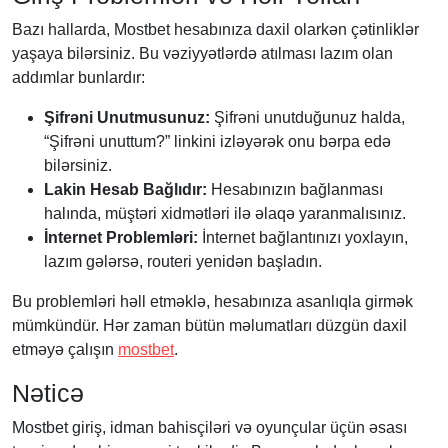
Bazı hallarda, Mostbet hesabınıza daxil olarkən çətinliklər
yaşaya bilərsiniz. Bu vəziyyətlərdə atılması lazım olan
addımlar bunlardır:
Şifrəni Unutmusunuz:
Şifrəni unutduğunuz halda,
“Şifrəni unuttum?” linkini izləyərək onu bərpa edə
bilərsiniz.
Lakin Hesab Bağlıdır:
Hesabınızın bağlanması
halında, müştəri xidmətləri ilə əlaqə yaranmalısınız.
İnternet Problemləri:
İnternet bağlantınızı yoxlayın,
lazım gələrsə, routeri yenidən başladın.
Bu problemləri həll etməklə, hesabınıza asanlıqla girmək
mümkündür. Hər zaman bütün məlumatları düzgün daxil
etməyə çalışın
mostbet
.
Nəticə
Mostbet giriş, idman bahisçiləri və oyunçular üçün əsası