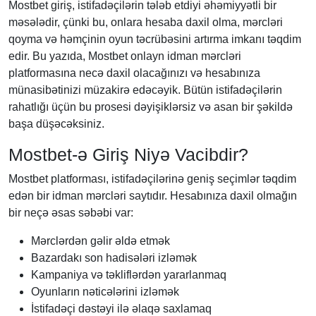
Mostbet giriş, istifadəçilərin tələb etdiyi əhəmiyyətli bir
məsələdir, çünki bu, onlara hesaba daxil olma, mərcləri
qoyma və həmçinin oyun təcrübəsini artırma imkanı təqdim
edir. Bu yazıda, Mostbet onlayn idman mərcləri
platformasına necə daxil olacağınızı və hesabınıza
münasibətinizi müzakirə edəcəyik. Bütün istifadəçilərin
rahatlığı üçün bu prosesi dəyişiklərsiz və asan bir şəkildə
başa düşəcəksiniz.
Mostbet-ə Giriş Niyə Vacibdir?
Mostbet platforması, istifadəçilərinə geniş seçimlər təqdim
edən bir idman mərcləri saytıdır. Hesabınıza daxil olmağın
bir neçə əsas səbəbi var:
Mərclərdən gəlir əldə etmək
Bazardakı son hadisələri izləmək
Kampaniya və təkliflərdən yararlanmaq
Oyunların nəticələrini izləmək
İstifadəçi dəstəyi ilə əlaqə saxlamaq