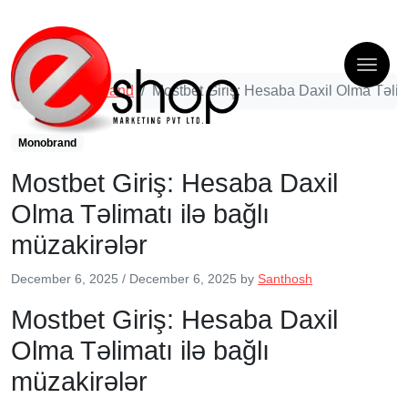
Monobrand
Mostbet Giriş: Hesaba Daxil Olma Təlima
Monobrand
Mostbet Giriş: Hesaba Daxil
Olma Təlimatı ilə bağlı
müzakirələr
December 6, 2025
/
December 6, 2025
by
Santhosh
Mostbet Giriş: Hesaba Daxil
Olma Təlimatı ilə bağlı
müzakirələr