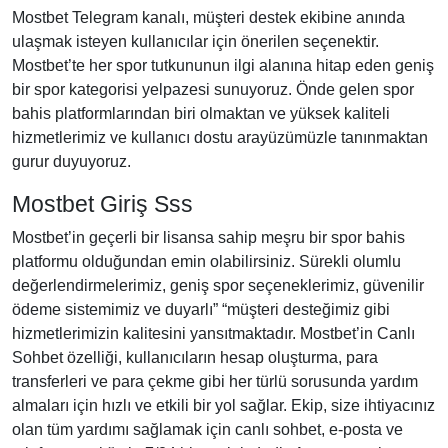
Mostbet Telegram kanalı, müşteri destek ekibine anında
ulaşmak isteyen kullanıcılar için önerilen seçenektir.
Mostbet’te her spor tutkununun ilgi alanına hitap eden geniş
bir spor kategorisi yelpazesi sunuyoruz. Önde gelen spor
bahis platformlarından biri olmaktan ve yüksek kaliteli
hizmetlerimiz ve kullanıcı dostu arayüzümüzle tanınmaktan
gurur duyuyoruz.
Mostbet Giriş Sss
Mostbet’in geçerli bir lisansa sahip meşru bir spor bahis
platformu olduğundan emin olabilirsiniz. Sürekli olumlu
değerlendirmelerimiz, geniş spor seçeneklerimiz, güvenilir
ödeme sistemimiz ve duyarlı” “müşteri desteğimiz gibi
hizmetlerimizin kalitesini yansıtmaktadır. Mostbet’in Canlı
Sohbet özelliği, kullanıcıların hesap oluşturma, para
transferleri ve para çekme gibi her türlü sorusunda yardım
almaları için hızlı ve etkili bir yol sağlar. Ekip, size ihtiyacınız
olan tüm yardımı sağlamak için canlı sohbet, e-posta ve