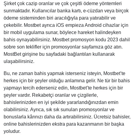
Şirket çok cazip oranlar ve çok çeşitli ödeme yöntemleri
sunmaktadır. Kullanıcılar banka kartı, e-cüzdan veya birçok
ödeme sisteminden biri aracılığıyla para yatırabilir ve
çekebilir. Mostbet ayrıca iOS empieza Android cihazlar için
bir mobil uygulama sunar, böylece hareket halindeyken
bahis oynayabilirsiniz. Mostbet promosyon kodu 2023 dahil
sobre son teklifler için promosyonlar sayfamıza göz atın.
MostBet girişine bu sayfadaki bağlantıları kullanarak
ulaşabilirsiniz.
Bu, ne zaman bahis yapmak isterseniz isteyin, Mostbet’te
herkes için bir şeyler olduğu anlamına gelir. Ne tür bir bahis
yapmayı tercih ederseniz edin, Mostbet’te herkes için bir
şeyler vardır. Rekabetçi oranlar ve çizgilerle,
bahislerinizden en iyi şekilde yararlandığınızdan emin
olabilirsiniz. Ayrıca, sık sık sunulan promosyonlar ve
bonuslarla kârınızı daha da artırabilirsiniz. Ücretsiz bahisler,
online bahislerinizden ekstra para kazanmanın bir başka
yoludur.