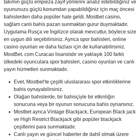
takımın güçlü empieza zayıf yönlerini analiz edebildiğiniz ve
oyununuzu güçlü konumdan yapabildiğiniz için maç öncesi
bahislerden daha popüler hale geldi. Mostbet casino,
sağlam canlı bahis pazarı sunmaktan gurur duymaktadır.
Uygulama Rusça ve İngilizce olarak mevcuttur, böylece size
en uygun dili seçebilirsiniz. Ayrıca spor bahisleri, online
casino oyunları ve daha fazlası için de kullanabilirsiniz.
MostBet. com Curacao lisanslıdır ve yaklaşık 100 farklı
ülkedeki oyunculara spor bahisleri, casino oyunları ve canlı
yayın hizmetleri sunmaktadır.
Evet, Mostbet’te çeşitli uluslararası spor etkinliklerine
bahis oynayabilirsiniz.
Olağan bahislerde, bir bahisçiyle bir etkinliğin
sonucuna veya bir oyunun sonucuna bahis oynarsınız.
Mostbet ayrıca Vintage Blackjack, European Black jack
ve High Restrict Blackjack gibi popüler blackjack
çeşitlerini para sunmaktadır.
Canlı yayın ve güncel haberler de dahil olmak üzere