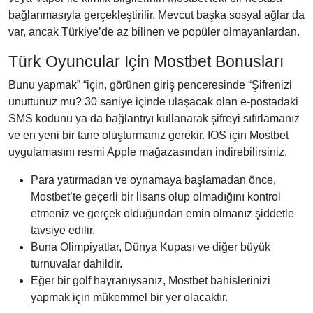
bağlanmasıyla gerçekleştirilir. Mevcut başka sosyal ağlar da
var, ancak Türkiye’de az bilinen ve popüler olmayanlardan.
Türk Oyuncular Için Mostbet Bonusları
Bunu yapmak” “için, görünen giriş penceresinde “Şifrenizi
unuttunuz mu? 30 saniye içinde ulaşacak olan e-postadaki
SMS kodunu ya da bağlantıyı kullanarak şifreyi sıfırlamanız
ve en yeni bir tane oluşturmanız gerekir. IOS için Mostbet
uygulamasını resmi Apple mağazasından indirebilirsiniz.
Para yatırmadan ve oynamaya başlamadan önce,
Mostbet’te geçerli bir lisans olup olmadığını kontrol
etmeniz ve gerçek olduğundan emin olmanız şiddetle
tavsiye edilir.
Buna Olimpiyatlar, Dünya Kupası ve diğer büyük
turnuvalar dahildir.
Eğer bir golf hayranıysanız, Mostbet bahislerinizi
yapmak için mükemmel bir yer olacaktır.