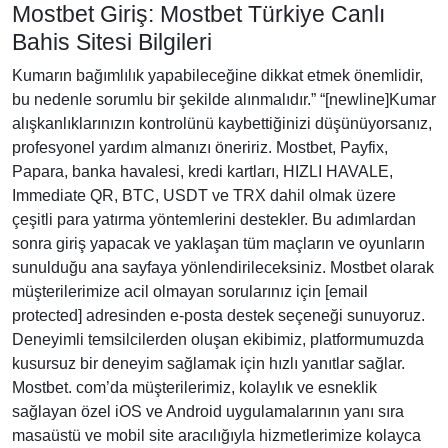
Mostbet Giriş: Mostbet Türkiye Canlı
Bahis Sitesi Bilgileri
Kumarın bağımlılık yapabileceğine dikkat etmek önemlidir,
bu nedenle sorumlu bir şekilde alınmalıdır.” “[newline]Kumar
alışkanlıklarınızın kontrolünü kaybettiğinizi düşünüyorsanız,
profesyonel yardım almanızı öneririz. Mostbet, Payfix,
Papara, banka havalesi, kredi kartları, HIZLI HAVALE,
Immediate QR, BTC, USDT ve TRX dahil olmak üzere
çeşitli para yatırma yöntemlerini destekler. Bu adımlardan
sonra giriş yapacak ve yaklaşan tüm maçların ve oyunların
sunulduğu ana sayfaya yönlendirileceksiniz. Mostbet olarak
müşterilerimize acil olmayan sorularınız için [email
protected] adresinden e-posta destek seçeneği sunuyoruz.
Deneyimli temsilcilerden oluşan ekibimiz, platformumuzda
kusursuz bir deneyim sağlamak için hızlı yanıtlar sağlar.
Mostbet. com’da müşterilerimiz, kolaylık ve esneklik
sağlayan özel iOS ve Android uygulamalarının yanı sıra
masaüstü ve mobil site aracılığıyla hizmetlerimize kolayca