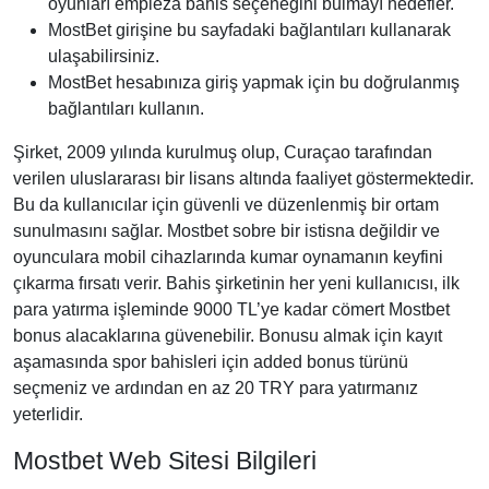
oyunları empieza bahis seçeneğini bulmayı hedefler.
MostBet girişine bu sayfadaki bağlantıları kullanarak
ulaşabilirsiniz.
MostBet hesabınıza giriş yapmak için bu doğrulanmış
bağlantıları kullanın.
Şirket, 2009 yılında kurulmuş olup, Curaçao tarafından
verilen uluslararası bir lisans altında faaliyet göstermektedir.
Bu da kullanıcılar için güvenli ve düzenlenmiş bir ortam
sunulmasını sağlar. Mostbet sobre bir istisna değildir ve
oyunculara mobil cihazlarında kumar oynamanın keyfini
çıkarma fırsatı verir. Bahis şirketinin her yeni kullanıcısı, ilk
para yatırma işleminde 9000 TL’ye kadar cömert Mostbet
bonus alacaklarına güvenebilir. Bonusu almak için kayıt
aşamasında spor bahisleri için added bonus türünü
seçmeniz ve ardından en az 20 TRY para yatırmanız
yeterlidir.
Mostbet Web Sitesi Bilgileri