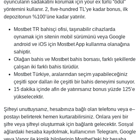
oyuncuların sadakatini korumak için your ex türlü “ödül”
yöntemini kullanır. 2, five-hundred TL’ye kadar bonus, ilk
depozitonun %100’üne kadar yatırılır.
Mostbet TR bahisçi ofisi, taşınabilir cihazlarda
oynamak için sitenin mobil sürümünü veya Google
android ve iOS için Mostbet App kullanma olanağına
sahiptir.
Olağan bahis ve Mostbet bahis borsası, farklı şekillerde
çalışan iki farklı bahis türüdür.
Mostbet Türkiye, aralarından seçim yapabileceğiniz
çeşitli spor dalları ile çeşitli bir bahis deneyimi sunuyor.
15 dakika içinde afin de yatırırsanız bonus yüzde 125’e
yükselecektir.
Şifreyi unuttuysanız, hesabınıza bağlı olan telefonu veya e–
postayı belirterek hemen kurtarabilirsiniz. Onlara yeni bir
şifre veya şifreyi oluşturmak için bağlantı gelecektir. Sosyal
ağlardaki hesaba kaydolmak, kullanıcının Telegram, Google
veya Vapor ile kimlik bilgilerinin Mostbet’teki bir hesaba