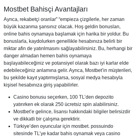
Mostbet Bahisçi Avantajları
Ayrıca, rekabetçi oranlar” “empieza çizgilerle, her zaman
büyük kazanma şansınız olacak. Hoş geldin bonusları,
online bahis oynamaya başlamak için harika bir yoldur. Bu
bonuslarla, kaydolurken genellikle hesabınıza belirli bir
miktar afin de yatırılmasını sağlayabilirsiniz. Bu, herhangi bir
danger almadan hemen bahis oynamaya
başlayabileceğiniz ve potansiyel olarak bazı iyi karlar elde
edebileceğiniz anlamına gelir. Ayrıca, Mostbet’in müşterileri,
bu şekilde kayıt yaptırmışlarsa, sosyal medya hesabıyla
kişisel hesabınıza giriş yapabilirler.
Casino bonusu seçerken, 100 TL’den depozito
yatırırken ek olarak 250 ücretsiz spin alabilirsiniz.
Mostbet’e gelince, lisansı hakkındaki bilgiler belirsizdir
ve dikkatli bir çalışma gerektirir.
Türkiye’den oyuncular için mostbet. possuindo
sitesinde TL’ye kadar bahis oynamak veya casino