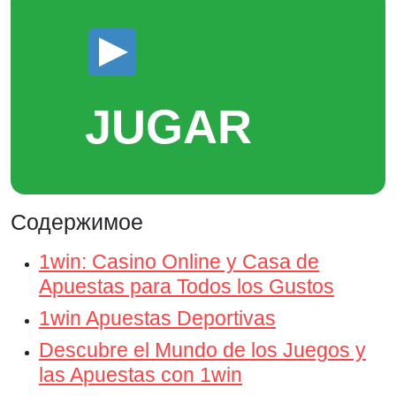
JUGAR
Содержимое
1win: Casino Online y Casa de
Apuestas para Todos los Gustos
1win Apuestas Deportivas
Descubre el Mundo de los Juegos y
las Apuestas con 1win