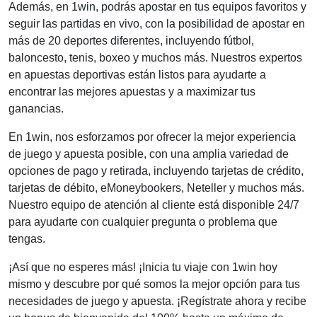
Además, en 1win, podrás apostar en tus equipos favoritos y
seguir las partidas en vivo, con la posibilidad de apostar en
más de 20 deportes diferentes, incluyendo fútbol,
baloncesto, tenis, boxeo y muchos más. Nuestros expertos
en apuestas deportivas están listos para ayudarte a
encontrar las mejores apuestas y a maximizar tus
ganancias.
En 1win, nos esforzamos por ofrecer la mejor experiencia
de juego y apuesta posible, con una amplia variedad de
opciones de pago y retirada, incluyendo tarjetas de crédito,
tarjetas de débito, eMoneybookers, Neteller y muchos más.
Nuestro equipo de atención al cliente está disponible 24/7
para ayudarte con cualquier pregunta o problema que
tengas.
¡Así que no esperes más! ¡Inicia tu viaje con 1win hoy
mismo y descubre por qué somos la mejor opción para tus
necesidades de juego y apuesta. ¡Regístrate ahora y recibe