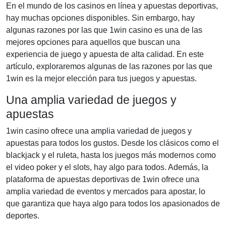
En el mundo de los casinos en línea y apuestas deportivas,
hay muchas opciones disponibles. Sin embargo, hay
algunas razones por las que 1win casino es una de las
mejores opciones para aquellos que buscan una
experiencia de juego y apuesta de alta calidad. En este
artículo, exploraremos algunas de las razones por las que
1win es la mejor elección para tus juegos y apuestas.
Una amplia variedad de juegos y
apuestas
1win casino ofrece una amplia variedad de juegos y
apuestas para todos los gustos. Desde los clásicos como el
blackjack y el ruleta, hasta los juegos más modernos como
el video poker y el slots, hay algo para todos. Además, la
plataforma de apuestas deportivas de 1win ofrece una
amplia variedad de eventos y mercados para apostar, lo
que garantiza que haya algo para todos los apasionados de
deportes.