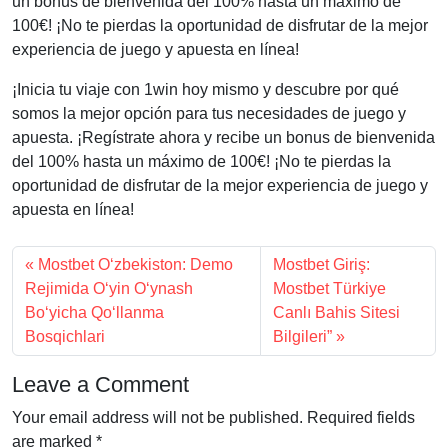
un bonus de bienvenida del 100% hasta un máximo de
100€! ¡No te pierdas la oportunidad de disfrutar de la mejor
experiencia de juego y apuesta en línea!
¡Inicia tu viaje con 1win hoy mismo y descubre por qué
somos la mejor opción para tus necesidades de juego y
apuesta. ¡Regístrate ahora y recibe un bonus de bienvenida
del 100% hasta un máximo de 100€! ¡No te pierdas la
oportunidad de disfrutar de la mejor experiencia de juego y
apuesta en línea!
Mostbet O‘zbekiston: Demo
Mostbet Giriş:
Rejimida O‘yin O‘ynash
Mostbet Türkiye
Bo‘yicha Qo‘llanma
Canlı Bahis Sitesi
Bosqichlari
Bilgileri”
Leave a Comment
Your email address will not be published.
Required fields
are marked
*