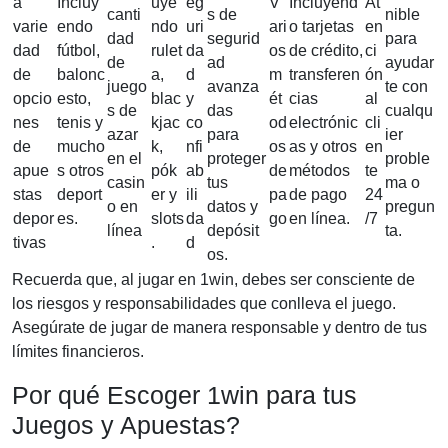
a
Incluy
uye
eg
V
Incluyend
At
canti
s de
nible
varie
endo
ndo
uri
ari
o tarjetas
en
dad
segurid
para
dad
fútbol,
rulet
da
os
de crédito,
ci
de
ad
ayudar
de
balonc
a,
d
m
transferen
ón
juego
avanza
te con
opcio
esto,
blac
y
ét
cias
al
s de
das
cualqu
nes
tenis y
kjac
co
od
electrónic
cli
azar
para
ier
de
mucho
k,
nfi
os
as y otros
en
en el
proteger
proble
apue
s otros
pók
ab
de
métodos
te
casin
tus
ma o
stas
deport
er y
ili
pa
de pago
24
o en
datos y
pregun
depor
es.
slots
da
go
en línea.
/7
línea
depósit
ta.
tivas
.
d
os.
Recuerda que, al jugar en 1win, debes ser consciente de
los riesgos y responsabilidades que conlleva el juego.
Asegúrate de jugar de manera responsable y dentro de tus
límites financieros.
Por qué Escoger 1win para tus
Juegos y Apuestas?