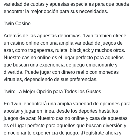
variedad de cuotas y apuestas especiales para que pueda
encontrar la mejor opción para sus necesidades.
1win Casino
Además de las apuestas deportivas, 1win también ofrece
un casino online con una amplia variedad de juegos de
azar, como tragaperras, ruleta, blackjack y muchos otros.
Nuestro casino online es el lugar perfecto para aquellos
que buscan una experiencia de juego emocionante y
divertida. Puede jugar con dinero real o con monedas
virtuales, dependiendo de sus preferencias.
1win: La Mejor Opción para Todos los Gustos
En 1win, encontrará una amplia variedad de opciones para
apostar y jugar en línea, desde los deportes hasta los
juegos de azar. Nuestro casino online y casa de apuestas
es el lugar perfecto para aquellos que buscan diversión y
emocionante experiencia de juego. ¡Regístrate ahora y