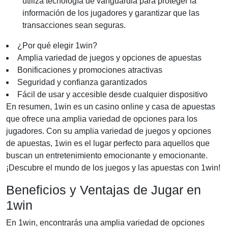
utiliza tecnología de vanguardia para proteger la
información de los jugadores y garantizar que las
transacciones sean seguras.
¿Por qué elegir 1win?
Amplia variedad de juegos y opciones de apuestas
Bonificaciones y promociones atractivas
Seguridad y confianza garantizados
Fácil de usar y accesible desde cualquier dispositivo
En resumen, 1win es un casino online y casa de apuestas
que ofrece una amplia variedad de opciones para los
jugadores. Con su amplia variedad de juegos y opciones
de apuestas, 1win es el lugar perfecto para aquellos que
buscan un entretenimiento emocionante y emocionante.
¡Descubre el mundo de los juegos y las apuestas con 1win!
Beneficios y Ventajas de Jugar en
1win
En 1win, encontrarás una amplia variedad de opciones