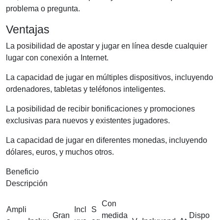
problema o pregunta.
Ventajas
La posibilidad de apostar y jugar en línea desde cualquier
lugar con conexión a Internet.
La capacidad de jugar en múltiples dispositivos, incluyendo
ordenadores, tabletas y teléfonos inteligentes.
La posibilidad de recibir bonificaciones y promociones
exclusivas para nuevos y existentes jugadores.
La capacidad de jugar en diferentes monedas, incluyendo
dólares, euros, y muchos otros.
Beneficio
Descripción
Con
Ampli
Incl
S
Gran
medida
Dispo