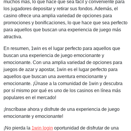
muchos más, lo que hace que sea fácil y conveniente para
los jugadores depositar y retirar sus fondos. Además, el
casino ofrece una amplia variedad de opciones para
promociones y bonificaciones, lo que hace que sea perfecto
para aquellos que buscan una experiencia de juego más
atractiva.
En resumen, 1win es el lugar perfecto para aquellos que
buscan una experiencia de juego emocionante y
emocionante. Con una amplia variedad de opciones para
juegos de azar y apostar, 1win es el lugar perfecto para
aquellos que buscan una aventura emocionante y
emocionante. ¡Únase a la comunidad de 1win y descubra
por sí mismo por qué es uno de los casinos en línea más
populares en el mercado!
¡Inscríbase ahora y disfrute de una experiencia de juego
emocionante y emocionante!
¡No pierda la
1win login
oportunidad de disfrutar de una