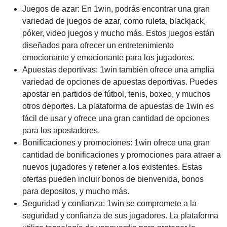
Juegos de azar: En 1win, podrás encontrar una gran
variedad de juegos de azar, como ruleta, blackjack,
póker, video juegos y mucho más. Estos juegos están
diseñados para ofrecer un entretenimiento
emocionante y emocionante para los jugadores.
Apuestas deportivas: 1win también ofrece una amplia
variedad de opciones de apuestas deportivas. Puedes
apostar en partidos de fútbol, tenis, boxeo, y muchos
otros deportes. La plataforma de apuestas de 1win es
fácil de usar y ofrece una gran cantidad de opciones
para los apostadores.
Bonificaciones y promociones: 1win ofrece una gran
cantidad de bonificaciones y promociones para atraer a
nuevos jugadores y retener a los existentes. Estas
ofertas pueden incluir bonos de bienvenida, bonos
para depositos, y mucho más.
Seguridad y confianza: 1win se compromete a la
seguridad y confianza de sus jugadores. La plataforma