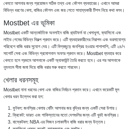
খেলতে আপনার জন্য প্রয়োজন সঠিক তথ্য এবং কৌশল ব্যবহারের। এখানে আমরা
বিভিন্ন ধরণের খেলা, বাজির কৌশল এবং জয় পেতে সাহায্যকারী টিপস নিয়ে কথা বলব।
Mostbet এর ভূমিকা
Mostbet একটি আন্তর্জাতিক অনলাইন বাজি প্ল্যাটফর্ম যা খেলাধুলা, ক্যাসিনো এবং
লাইভ গেমের বিভিন্ন বিকল্প প্রদান করে। এটি ব্যবহারকারীদের নিরাপদ এবং ভরসাযোগ্য
পরিবেশে বাজি ধরার সুযোগ দেয়। এটি বিশ্বজুড়ে জনপ্রিয় হওয়ার পাশাপাশি, এটি ২৪/৭
সাপোর্ট সেবা এবং বিভিন্ন প্রমোশনাল অফার প্রদান করে। Mostbet ব্যবহার করে
খেলতে হলে প্রথমে আপনাকে একটি অ্যাকাউন্ট তৈরি করতে হবে। এর পর আপনাকে
ন্যূনতম সীমা জমা দিয়ে বাজি ধরার শুরু করতে পারবেন।
খেলার ধরনসমূহ
Mostbet নানা ধরনের খেলা এবং বাজির নির্বাচন প্রদান করে। এখানে কয়েকটি মূল
খেলার ধরন উল্লেখ করা হল:
ফুটবল: জনপ্রিয় খেলায় বেটিং আপনার জয় বৃদ্ধির জন্য একটি সেরা উপায়।
ক্রিকেট: ভারত এবং পাকিস্তানের মতো দেশগুলির জন্য এটি খুবই জনপ্রিয়।
বাস্কেটবল: NBA এর সিজন চলাকালীন বাজি ধরার জন্য উত্তম।
ক্যাসিনো গেমস: রুলেট, ব্ল্যাকজ্যাক এবং স্লটস।