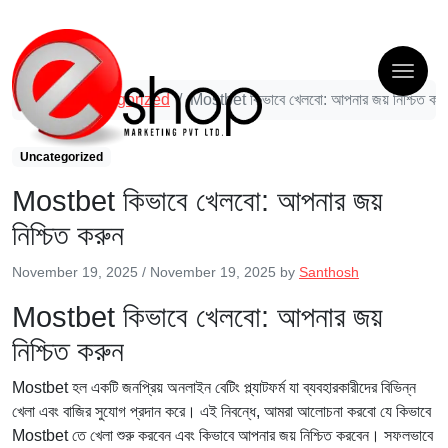
Uncategorized
Mostbet কিভাবে খেলবো: আপনার জয় নিশ্চিত করু
Uncategorized
Mostbet কিভাবে খেলবো: আপনার জয়
নিশ্চিত করুন
November 19, 2025
/
November 19, 2025
by
Santhosh
Mostbet কিভাবে খেলবো: আপনার জয়
নিশ্চিত করুন
Mostbet হল একটি জনপ্রিয় অনলাইন বেটিং প্ল্যাটফর্ম যা ব্যবহারকারীদের বিভিন্ন
খেলা এবং বাজির সুযোগ প্রদান করে। এই নিবন্ধে, আমরা আলোচনা করবো যে কিভাবে
Mostbet তে খেলা শুরু করবেন এবং কিভাবে আপনার জয় নিশ্চিত করবেন। সফলভাবে