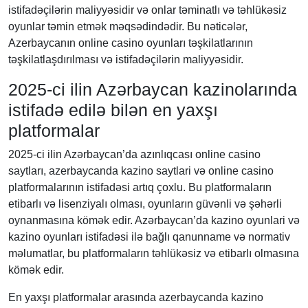
istifadəçilərin maliyyəsidir və onlar təminatlı və təhlükəsiz
oyunlar təmin etmək məqsədindədir. Bu nəticələr,
Azerbaycanın online casino oyunları təşkilatlarının
təşkilatlaşdırılması və istifadəçilərin maliyyəsidir.
2025-ci ilin Azərbaycan kazinolarında
istifadə edilə bilən en yaxşı
platformalar
2025-ci ilin Azərbaycan’da azınlıqcası online casino
saytları, azerbaycanda kazino saytlari və online casino
platformalarının istifadəsi artıq çoxlu. Bu platformaların
etibarlı və lisenziyalı olması, oyunların güvənli və şəhərli
oynanmasına kömək edir. Azərbaycan’da kazino oyunlari və
kazino oyunları istifadəsi ilə bağlı qanunname və normativ
məlumatlar, bu platformaların təhlükəsiz və etibarlı olmasına
kömək edir.
En yaxşı platformalar arasında azerbaycanda kazino