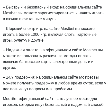
– Быстрый и безопасный вход: на официальном сайте
Mostbet вы можете зарегистрироваться и начать играть
в казино в считанные минуты.
– Широкий спектр игр: на сайте Mostbet вы можете
играть в более 1000 игр, включая слоты, карточные
игры, рулетку и другие.
– Надежная оплата: на официальном сайте Mostbet вы
можете использовать различные методы оплаты,
включая банковские карты, электронные деньги и
другие.
– 24/7 поддержка: на официальном сайте Mostbet вы
можете получить поддержку в любое время суток, если у
вас возникнут вопросы или проблемы.
Мостбет официальный сайт – это лучшее место для
игроков, которые ищут безопасный и надежный способ