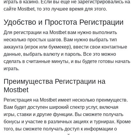
играть в казино. Если вы еще не зарегистрировались на
сайте Mostbet, то это лучшее время для этого.
Удобство и Простота Регистрации
Для регистрации на Mostbet вам нужно выполнить
несколько простых шагов. Вам нужно выбрать тип
аккаунта (игрок или букмекер), ввести свои контактные
данные, выбрать валюту и пароль. Все это можно
сделать в считанные минуты, и вы будете готовы начать
играть.
Преимущества Регистрации на
Mostbet
Регистрация на Mostbet имеет несколько преимуществ.
Вам будет доступен широкий спектр услуг, включая
игры, ставки и другие функции. Вы сможете получать
бонусы и участие в различных акциях и турнирах. Кроме
того, вы сможете получать доступ к информации о