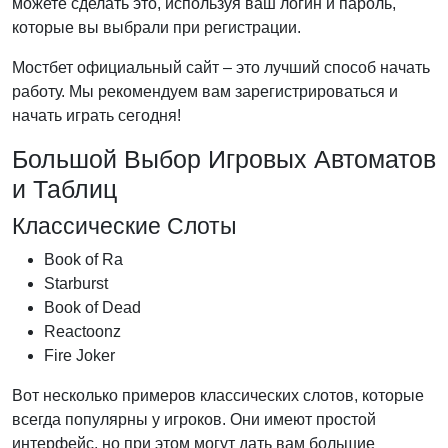
можете сделать это, используя ваш логин и пароль,
которые вы выбрали при регистрации.
Мостбет официальный сайт – это лучший способ начать
работу. Мы рекомендуем вам зарегистрироваться и
начать играть сегодня!
Большой Выбор Игровых Автоматов
и Таблиц
Классические Слоты
Book of Ra
Starburst
Book of Dead
Reactoonz
Fire Joker
Вот несколько примеров классических слотов, которые
всегда популярны у игроков. Они имеют простой
интерфейс, но при этом могут дать вам большие