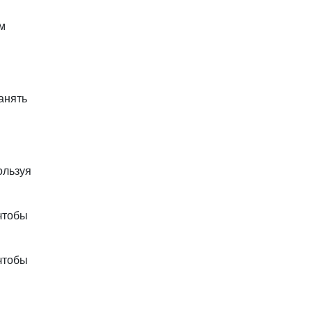
м
анять
ользуя
чтобы
чтобы