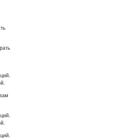
сть
брать
ций.
й.
 вам
ций.
й.
ций.