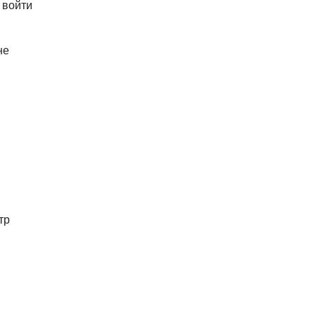
 войти
не
тр