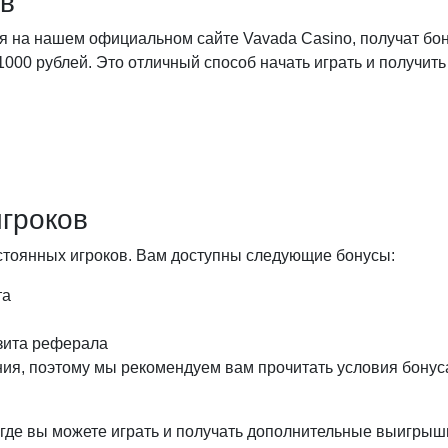
ов
я на нашем официальном сайте Vavada Casino, получат бон
1000 рублей. Это отличный способ начать играть и получить
игроков
стоянных игроков. Вам доступны следующие бонусы:
та
зита реферала
ния, поэтому мы рекомендуем вам прочитать условия бонус
 где вы можете играть и получать дополнительные выигрыш