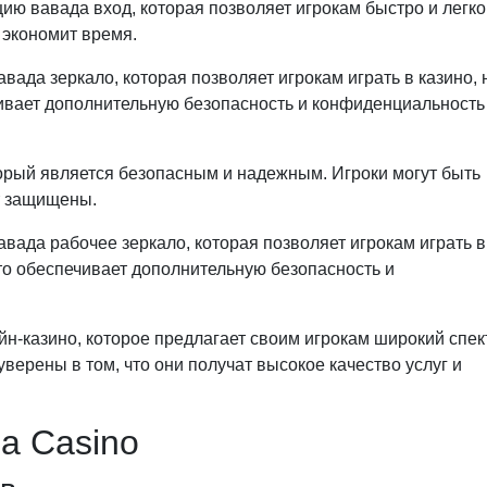
цию вавада вход, которая позволяет игрокам быстро и легко
и экономит время.
ада зеркало, которая позволяет игрокам играть в казино, 
ивает дополнительную безопасность и конфиденциальность
торый является безопасным и надежным. Игроки могут быть
ут защищены.
вада рабочее зеркало, которая позволяет игрокам играть в
то обеспечивает дополнительную безопасность и
айн-казино, которое предлагает своим игрокам широкий спек
верены в том, что они получат высокое качество услуг и
a Casino