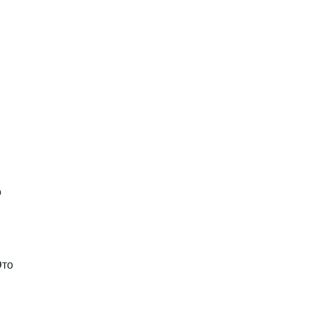
о
Это