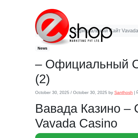
News
– Официальный Сайт Vavada 
News
– Официальный С
(2)
October 30, 2025
/
October 30, 2025
by
Santhosh
|
Вавада Казино –
Vavada Casino