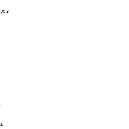
ус в
а
и.