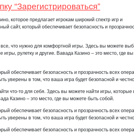
пку “Зарегистрироваться”
ино, которое предлагает игрокам широкий спектр игр и
ный сайт, который обеспечивает безопасность и прозрачно
и все, что нужно для комфортной игры. Здесь вы можете вы
е игры, рулетку и другие. Вавада Казино – это место, где вы
орый обеспечивает безопасность и прозрачность всех опера
ыть уверены в том, что ваша игра будет безопасной и честно
айти что-то для себя. Здесь вы можете найти игры, которые
ада Казино – это место, где вы можете быть собой.
орый обеспечивает безопасность и прозрачность всех опера
ыть уверены в том, что ваша игра будет безопасной и честно
орый обеспечивает безопасность и прозрачность всех опера