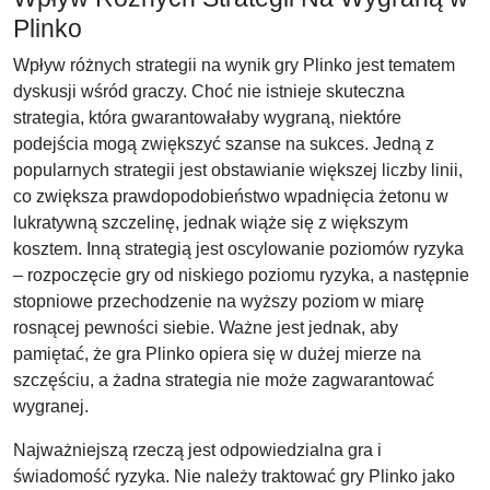
Plinko
Wpływ różnych strategii na wynik gry Plinko jest tematem
dyskusji wśród graczy. Choć nie istnieje skuteczna
strategia, która gwarantowałaby wygraną, niektóre
podejścia mogą zwiększyć szanse na sukces. Jedną z
popularnych strategii jest obstawianie większej liczby linii,
co zwiększa prawdopodobieństwo wpadnięcia żetonu w
lukratywną szczelinę, jednak wiąże się z większym
kosztem. Inną strategią jest oscylowanie poziomów ryzyka
– rozpoczęcie gry od niskiego poziomu ryzyka, a następnie
stopniowe przechodzenie na wyższy poziom w miarę
rosnącej pewności siebie. Ważne jest jednak, aby
pamiętać, że gra Plinko opiera się w dużej mierze na
szczęściu, a żadna strategia nie może zagwarantować
wygranej.
Najważniejszą rzeczą jest odpowiedzialna gra i
świadomość ryzyka. Nie należy traktować gry Plinko jako