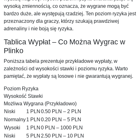
wysoką zmiennością, co oznacza, że wygrane mogą być
bardzo duże, ale występują rzadziej. Ten poziom ryzyka jest
przeznaczony dla graczy, którzy szukają prawdziwej
adrenaliny i nie boją się ryzyka.
Tablica Wypłat – Co Można Wygrac w
Plinko
Poniższa tabela prezentuje przykładowe wypłaty, w
zależności od wysokości stawki i poziomu ryzyka. Warto
pamiętać, że wypłaty są losowe i nie gwarantują wygranej.
Poziom Ryzyka
Wysokość Stawki
Możliwa Wygrana (Przykładowo)
Niski
1 PLN
0.50 PLN – 2 PLN
Normalny
1 PLN
0.20 PLN – 5 PLN
Wysoki
1 PLN
0 PLN – 1000 PLN
Niski
5 PLN
2.50 PLN – 10 PLN