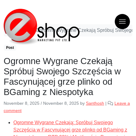
Post
Ogromne Wygrane Czekają Spróbuj Swojego S
Post
Ogromne Wygrane Czekają
Spróbuj Swojego Szczęścia w
Fascynującej grze plinko od
BGaming z Niespotyka
November 8, 2025
/
November 8, 2025
by
Santhosh
|
Leave a
comment
Ogromne Wygrane Czekają: Spróbuj Swojego
Szczęścia w Fascynującej grze plinko od BGaming z