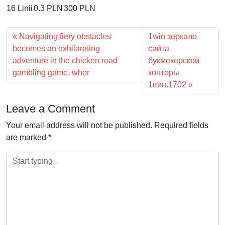
16 Linii
0.3 PLN
300 PLN
Navigating fiery obstacles
1win зеркало
becomes an exhilarating
сайта
adventure in the chicken road
букмекерской
gambling game, wher
конторы
1вин.1702
Leave a Comment
Your email address will not be published.
Required fields
are marked
*