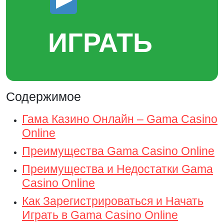
ИГРАТЬ
Содержимое
Гама Казино Онлайн – Gama Casino
Online
Преимущества Gama Casino Online
Преимущества и Недостатки Gama
Casino Online
Как Зарегистрироваться и Начать
Играть в Gama Casino Online