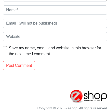
Save my name, email, and website in this browser for
the next time I comment.
Copyright © 2026 - eshop. All rights reserved