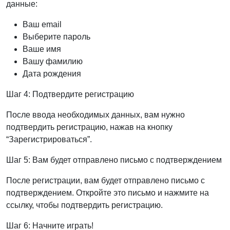
данные:
Ваш email
Выберите пароль
Ваше имя
Вашу фамилию
Дата рождения
Шаг 4: Подтвердите регистрацию
После ввода необходимых данных, вам нужно
подтвердить регистрацию, нажав на кнопку
“Зарегистрироваться”.
Шаг 5: Вам будет отправлено письмо с подтверждением
После регистрации, вам будет отправлено письмо с
подтверждением. Откройте это письмо и нажмите на
ссылку, чтобы подтвердить регистрацию.
Шаг 6: Начните играть!