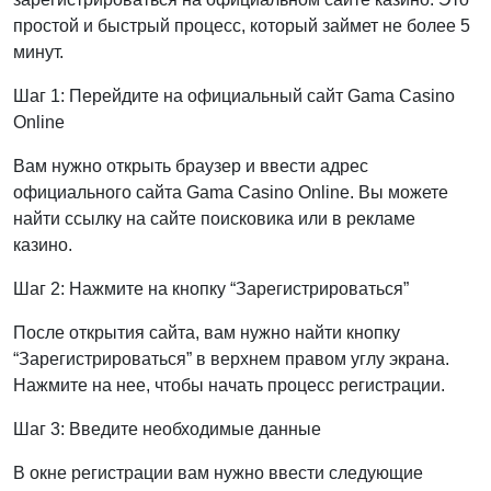
простой и быстрый процесс, который займет не более 5
минут.
Шаг 1: Перейдите на официальный сайт Gama Casino
Online
Вам нужно открыть браузер и ввести адрес
официального сайта Gama Casino Online. Вы можете
найти ссылку на сайте поисковика или в рекламе
казино.
Шаг 2: Нажмите на кнопку “Зарегистрироваться”
После открытия сайта, вам нужно найти кнопку
“Зарегистрироваться” в верхнем правом углу экрана.
Нажмите на нее, чтобы начать процесс регистрации.
Шаг 3: Введите необходимые данные
В окне регистрации вам нужно ввести следующие