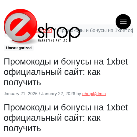
Uncategorized
Промокоды и бонусы на 1xbet офи
Uncategorized
Промокоды и бонусы на 1xbet
официальный сайт: как
получить
January 21, 2026
/
January 22, 2026
by
ehop@dmin
Промокоды и бонусы на 1xbet
официальный сайт: как
получить