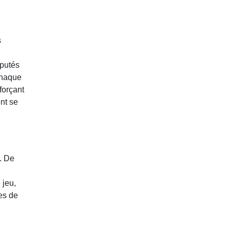
s
éputés
chaque
forçant
nt se
. De
 jeu,
es de