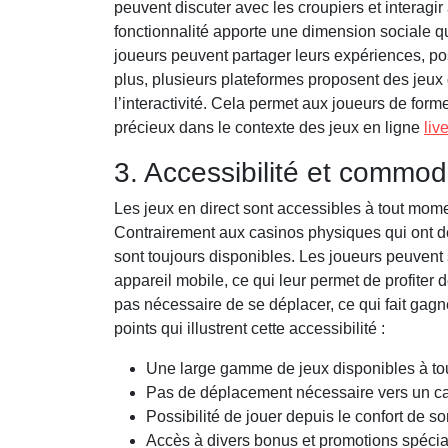
peuvent discuter avec les croupiers et interagir
fonctionnalité apporte une dimension sociale qui
joueurs peuvent partager leurs expériences, po
plus, plusieurs plateformes proposent des jeux 
l’interactivité. Cela permet aux joueurs de forme
précieux dans le contexte des jeux en ligne
liv
3. Accessibilité et commod
Les jeux en direct sont accessibles à tout momen
Contrairement aux casinos physiques qui ont de
sont toujours disponibles. Les joueurs peuvent 
appareil mobile, ce qui leur permet de profiter d
pas nécessaire de se déplacer, ce qui fait gagne
points qui illustrent cette accessibilité :
Une large gamme de jeux disponibles à to
Pas de déplacement nécessaire vers un c
Possibilité de jouer depuis le confort de so
Accès à divers bonus et promotions spécia