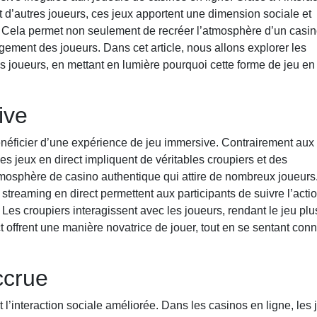
 d’autres joueurs, ces jeux apportent une dimension sociale et
ne. Cela permet non seulement de recréer l’atmosphère d’un casi
gement des joueurs. Dans cet article, nous allons explorer les
s joueurs, en mettant en lumière pourquoi cette forme de jeu en 
ive
énéficier d’une expérience de jeu immersive. Contrairement aux
es jeux en direct impliquent de véritables croupiers et des
mosphère de casino authentique qui attire de nombreux joueurs
streaming en direct permettent aux participants de suivre l’acti
. Les croupiers interagissent avec les joueurs, rendant le jeu plu
t offrent une manière novatrice de jouer, tout en se sentant con
ccrue
 l’interaction sociale améliorée. Dans les casinos en ligne, les