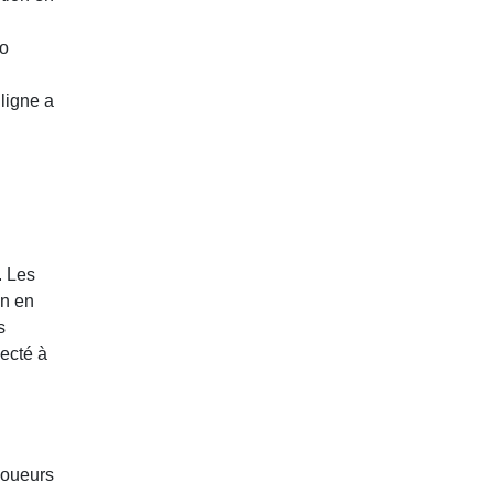
no
ligne a
. Les
on en
s
necté à
 joueurs