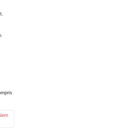
t.
n
ompris
 Nem