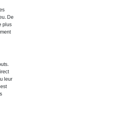
Les
jeu. De
e plus
rement
outs.
irect
u leur
’est
es