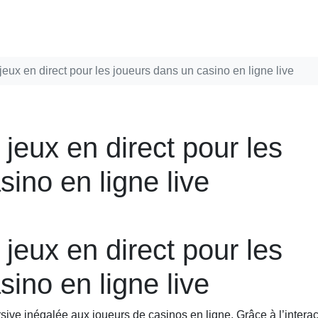
eux en direct pour les joueurs dans un casino en ligne live
jeux en direct pour les
ino en ligne live
jeux en direct pour les
ino en ligne live
sive inégalée aux joueurs de casinos en ligne. Grâce à l’interac