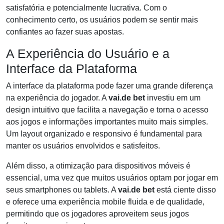
satisfatória e potencialmente lucrativa. Com o
conhecimento certo, os usuários podem se sentir mais
confiantes ao fazer suas apostas.
A Experiência do Usuário e a
Interface da Plataforma
A interface da plataforma pode fazer uma grande diferença
na experiência do jogador. A
vai.de bet
investiu em um
design intuitivo que facilita a navegação e torna o acesso
aos jogos e informações importantes muito mais simples.
Um layout organizado e responsivo é fundamental para
manter os usuários envolvidos e satisfeitos.
Além disso, a otimização para dispositivos móveis é
essencial, uma vez que muitos usuários optam por jogar em
seus smartphones ou tablets. A
vai.de bet
está ciente disso
e oferece uma experiência mobile fluida e de qualidade,
permitindo que os jogadores aproveitem seus jogos