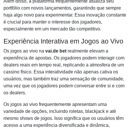
Além disso, a plataforma frequentemente atualiza seu
portfólio com novos lançamentos, garantindo que sempre
haja algo novo para experimentar. Essa inovação constante
é crucial para manter o interesse dos jogadores,
especialmente em um mercado tão competitivo.
Experiência Interativa em Jogos ao Vivo
Os jogos ao vivo na
vai.de bet
realmente elevam a
experiência de apostas. Os jogadores podem interagir com
dealers reais em tempo real, replicando a atmosfera de um
cassino físico. Essa interatividade não apenas cativa os
usuários, mas também traz uma sensação de comunidade,
uma vez que os jogadores podem conversar entre si e com
os dealers.
Os jogos ao vivo frequentemente apresentam uma
variedade de opções, incluindo roletas, blackjack e até
mesmo shows de jogos. Isso significa que os usuários têm
acesso a uma experiência diversificada e dinâmica,