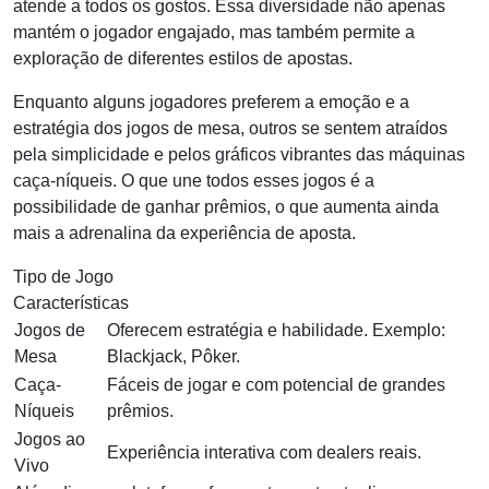
atende a todos os gostos. Essa diversidade não apenas
mantém o jogador engajado, mas também permite a
exploração de diferentes estilos de apostas.
Enquanto alguns jogadores preferem a emoção e a
estratégia dos jogos de mesa, outros se sentem atraídos
pela simplicidade e pelos gráficos vibrantes das máquinas
caça-níqueis. O que une todos esses jogos é a
possibilidade de ganhar prêmios, o que aumenta ainda
mais a adrenalina da experiência de aposta.
Tipo de Jogo
Características
Jogos de
Oferecem estratégia e habilidade. Exemplo:
Mesa
Blackjack, Pôker.
Caça-
Fáceis de jogar e com potencial de grandes
Níqueis
prêmios.
Jogos ao
Experiência interativa com dealers reais.
Vivo