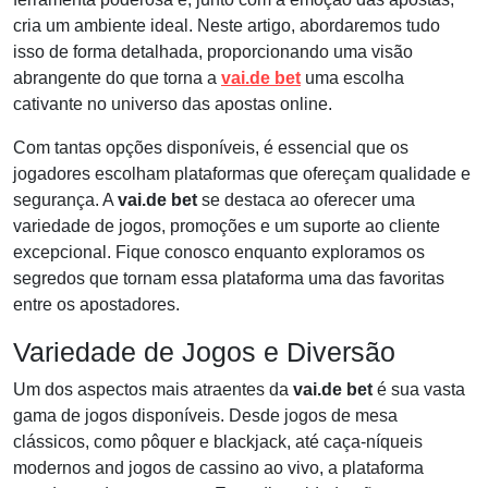
cria um ambiente ideal. Neste artigo, abordaremos tudo
isso de forma detalhada, proporcionando uma visão
abrangente do que torna a
vai.de bet
uma escolha
cativante no universo das apostas online.
Com tantas opções disponíveis, é essencial que os
jogadores escolham plataformas que ofereçam qualidade e
segurança. A
vai.de bet
se destaca ao oferecer uma
variedade de jogos, promoções e um suporte ao cliente
excepcional. Fique conosco enquanto exploramos os
segredos que tornam essa plataforma uma das favoritas
entre os apostadores.
Variedade de Jogos e Diversão
Um dos aspectos mais atraentes da
vai.de bet
é sua vasta
gama de jogos disponíveis. Desde jogos de mesa
clássicos, como pôquer e blackjack, até caça-níqueis
modernos and jogos de cassino ao vivo, a plataforma