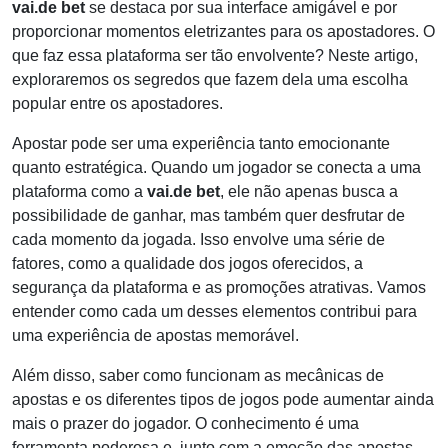
vai.de bet
se destaca por sua interface amigável e por
proporcionar momentos eletrizantes para os apostadores. O
que faz essa plataforma ser tão envolvente? Neste artigo,
exploraremos os segredos que fazem dela uma escolha
popular entre os apostadores.
Apostar pode ser uma experiência tanto emocionante
quanto estratégica. Quando um jogador se conecta a uma
plataforma como a
vai.de bet
, ele não apenas busca a
possibilidade de ganhar, mas também quer desfrutar de
cada momento da jogada. Isso envolve uma série de
fatores, como a qualidade dos jogos oferecidos, a
segurança da plataforma e as promoções atrativas. Vamos
entender como cada um desses elementos contribui para
uma experiência de apostas memorável.
Além disso, saber como funcionam as mecânicas de
apostas e os diferentes tipos de jogos pode aumentar ainda
mais o prazer do jogador. O conhecimento é uma
ferramenta poderosa e, junto com a emoção das apostas,