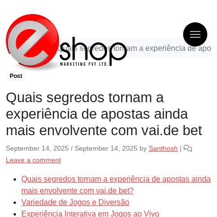
Post
Quais segredos tornam a experiência de apost
Post
Quais segredos tornam a
experiência de apostas ainda
mais envolvente com vai.de bet
September 14, 2025
/
September 14, 2025
by
Santhosh
|
Leave a comment
Quais segredos tornam a experiência de apostas ainda
mais envolvente com vai.de bet?
Variedade de Jogos e Diversão
Experiência Interativa em Jogos ao Vivo