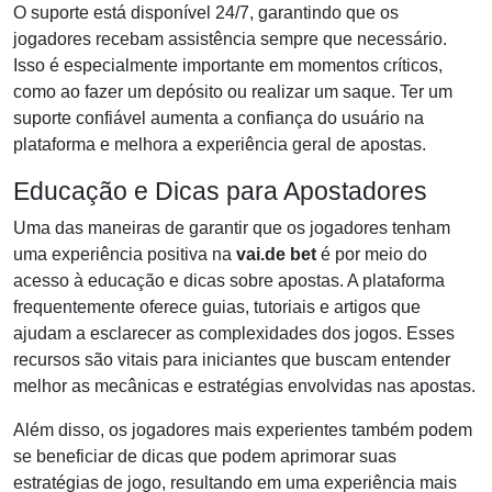
O suporte está disponível 24/7, garantindo que os
jogadores recebam assistência sempre que necessário.
Isso é especialmente importante em momentos críticos,
como ao fazer um depósito ou realizar um saque. Ter um
suporte confiável aumenta a confiança do usuário na
plataforma e melhora a experiência geral de apostas.
Educação e Dicas para Apostadores
Uma das maneiras de garantir que os jogadores tenham
uma experiência positiva na
vai.de bet
é por meio do
acesso à educação e dicas sobre apostas. A plataforma
frequentemente oferece guias, tutoriais e artigos que
ajudam a esclarecer as complexidades dos jogos. Esses
recursos são vitais para iniciantes que buscam entender
melhor as mecânicas e estratégias envolvidas nas apostas.
Além disso, os jogadores mais experientes também podem
se beneficiar de dicas que podem aprimorar suas
estratégias de jogo, resultando em uma experiência mais