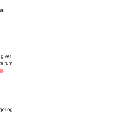
er.
 giver
ate rum
us
.
ger og