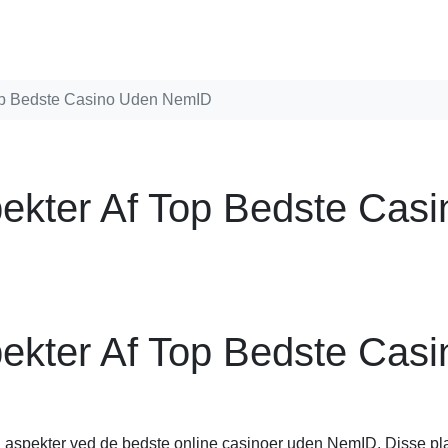
op Bedste Casino Uden NemID
ekter Af Top Bedste Casi
ekter Af Top Bedste Casi
ing aspekter ved de bedste online casinoer uden NemID. Disse pl