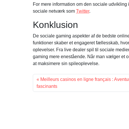
For mere information om den sociale udvikling
sociale netværk som
Twitter
.
Konklusion
De sociale gaming aspekter af de bedste onlin
funktioner skaber et engageret fællesskab, hvo
oplevelser. Fra live dealer spil til sociale med
gaming mere enestående. Når man vælger et onli
at maksimere sin spileoplevelse.
Meilleurs casinos en ligne français : Avent
fascinants