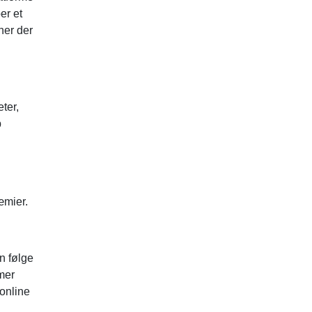
er et
ner der
eter,
b
æmier.
n følge
mer
 online