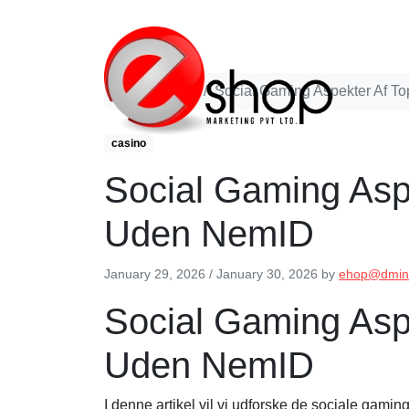
casino
Social Gaming Aspekter Af T
casino
Social Gaming Asp
Uden NemID
January 29, 2026
/
January 30, 2026
by
ehop@dmin
Social Gaming Asp
Uden NemID
I denne artikel vil vi udforske de sociale gam