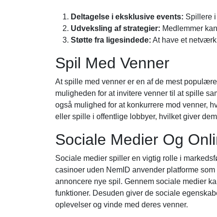
Deltagelse i eksklusive events:
Spillere i
Udveksling af strategier:
Medlemmer kan de
Støtte fra ligesindede:
At have et netværk 
Spil Med Venner
At spille med venner er en af de mest populære
muligheden for at invitere venner til at spille 
også mulighed for at konkurrere mod venner, hvil
eller spille i offentlige lobbyer, hvilket giver d
Sociale Medier Og Onl
Sociale medier spiller en vigtig rolle i marked
casinoer uden NemID anvender platforme som Tw
annoncere nye spil. Gennem sociale medier kan
funktioner. Desuden giver de sociale egenskaber
oplevelser og vinde med deres venner.