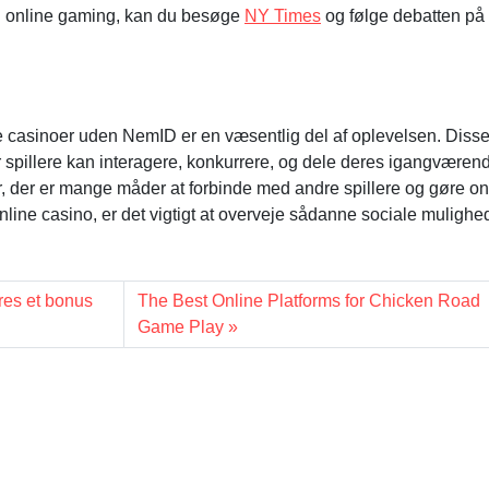
 i online gaming, kan du besøge
NY Times
og følge debatten på
e casinoer uden NemID er en væsentlig del af oplevelsen. Diss
r spillere kan interagere, konkurrere, og dele deres igangværen
ier, der er mange måder at forbinde med andre spillere og gøre on
ne casino, er det vigtigt at overveje sådanne sociale mulighed
ures et bonus
The Best Online Platforms for Chicken Road
Game Play