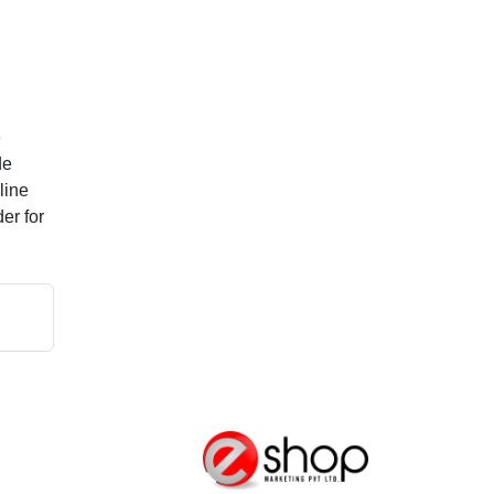
e
de
line
er for