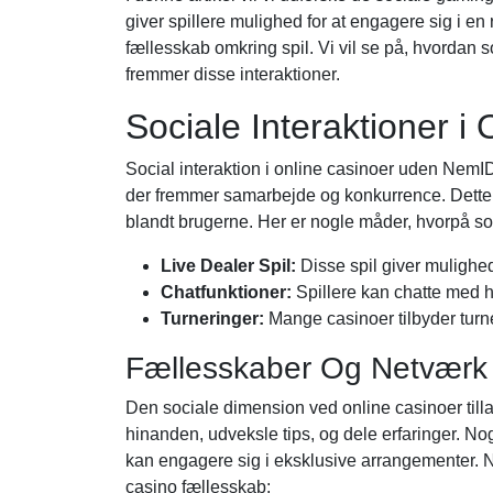
giver spillere mulighed for at engagere sig i en
fællesskab omkring spil. Vi vil se på, hvordan s
fremmer disse interaktioner.
Sociale Interaktioner i
Social interaktion i online casinoer uden NemID h
der fremmer samarbejde og konkurrence. Dette 
blandt brugerne. Her er nogle måder, hvorpå so
Live Dealer Spil:
Disse spil giver mulighed 
Chatfunktioner:
Spillere kan chatte med h
Turneringer:
Mange casinoer tilbyder turn
Fællesskaber Og Netværk
Den sociale dimension ved online casinoer tilla
hinanden, udveksle tips, og dele erfaringer. No
kan engagere sig i eksklusive arrangementer. N
casino fællesskab: