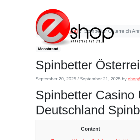
Monobrand
Spinbetter Österreich An
Monobrand
Spinbetter Österre
September 20, 2025
/
September 21, 2025
by
ehop
Spinbetter Casino 
Deutschland Spinb
Content