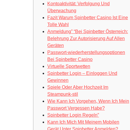
Kontoaktivität: Verfolgung Und
Überwachung
Fazit Warum Spinbetter Casino Ist E͏ine
Tolle Wahl͏
Anmeldung” “Bei Spinbetter Österreich:
Belehrung Zur Autorisierung Auf Allen
Geräten
Passwort-wiederherstellungsoptionen
Bei Spinbetter Casino
Virtuelle Sportwetten
Spinbetter Login – Einloggen Und
Gewinnen
Spiele Oder Aber Hochzeit Im
Steampunk-stil
Wie Kann Ich Vorgehen, Wenn Ich Mein
Passwort Vergessen Habe?
Spinbetter Login Regeln”
Kann Ich Mich Mit Meinem Mobilen
Gerät Unter Spinbetter Anmelden?