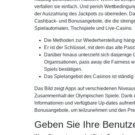
verfallen sie einfach. Und perish Wettbedingu
der Auszahlung des Jackpots zu überreden. Das
Cashback- und Bonusangebote, die die streng
Spielautomaten, Tischspiele und Live-Casino.
Die Methoden zur Wiederherstellung häng
Er ist der Schlüssel, mit dem das alte Pas
Darüber hinaus unterzieht sich dasjenige
Organisationen, pass away die Fairness w
Spiels bestätigen.
Das Spielangebot des Casinos ist ständig 
Das Bild zeigt Apps auf verschiedenen Niveaus,
Zusammenhalt der Olympischen Spiele. Dank des
Informationen und verfügbare Up-dates aufmer
Bonusangebote, um teilzunehmen und den Prei
Geben Sie Ihre Benutz