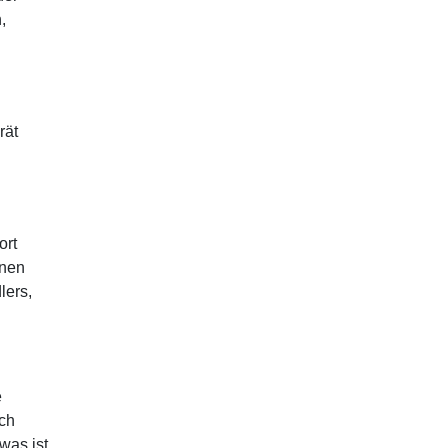
,
rät
ort
inen
lers,
e
rch
was ist