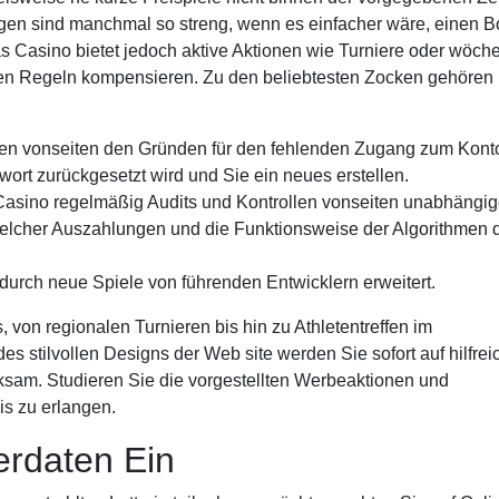
ngen sind manchmal so streng, wenn es einfacher wäre, einen B
 Casino bietet jedoch aktive Aktionen wie Turniere oder wöche
en Regeln kompensieren. Zu den beliebtesten Zocken gehören
en vonseiten den Gründen für den fehlenden Zugang zum Kont
swort zurückgesetzt wird und Sie ein neues erstellen.
 Casino regelmäßig Audits und Kontrollen vonseiten unabhängi
elcher Auszahlungen und die Funktionsweise der Algorithmen 
durch neue Spiele von führenden Entwicklern erweitert.
 von regionalen Turnieren bis hin zu Athletentreffen im
 stilvollen Designs der Web site werden Sie sofort auf hilfrei
ksam. Studieren Sie die vorgestellten Werbeaktionen und
s zu erlangen.
erdaten Ein