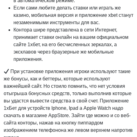
в автоматическом режиме.
Если сами любите делать ставки или играть же
казино, мобильная версия и приложение xbet станут
незаменимыми инструменты для вас.
Контора шире представлена в сети Интернет,
принимает ставки онлайн на вашем официальном
сайте 1хбет, на его бесчисленных зеркалах, а
эксклавов через браузерные же мобильные
приложения.
При установке приложения игроки используют такие
же бонусы, как и беттеры, которые используют
важнейшей сайт. Но стоило помнить, что нет условия
отыгрыша бонусных средств, только выполнив которые
вы удастся вывести средства в свой счет. Приложение
1хБет для устройств Iphone, Ipad а Apple Watch надо
скачать в магазине AppStore. Зайти где можно и со веб-
сайта конторы, нажав на кнопку пиппардом
изображением телефонона же левом верхнем напротив