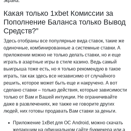
экрана.
Какая только 1xbet Комиссии за
Пополнение Баланса только Вывод
Средств?”
Здесь отобраны все популярные вида ставок, такие же
одиночные, комбинированные а системные ставки. А
приложении можно не только делать ставки, но и еще
играть в азартные игры в стиле казино. Ведь самый
выигрыша тоже есть, но я только рекомендую в такое
играть, так как здесь все независимо от случайного
решить, которое может быть еще и накручено. А вот
сделано ставки – только действия, которые зависимости
только от Вам и Вашей интуиции. Не ограничивайте
даже в развлечениях, же также не говорите других
людей, них готовы продавать Вам ставки за деньги.
Приложение 1xBet для ОС Android, можно скачать
желающим на официальном сайте букмекера или а