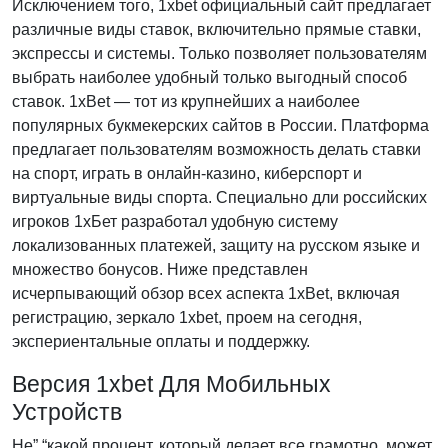
Исключением того, 1xbet официальный сайт предлагает
различные виды ставок, включительно прямые ставки,
экспрессы и системы. Только позволяет пользователям
выбрать наиболее удобный только выгодный способ
ставок. 1xBet — тот из крупнейших а наиболее
популярных букмекерских сайтов в России. Платформа
предлагает пользователям возможность делать ставки
на спорт, играть в онлайн-казино, киберспорт и
виртуальные виды спорта. Специально дли российских
игроков 1хБет разработал удобную систему
локализованных платежей, защиту на русском языке и
множество бонусов. Ниже представлен
исчерпывающий обзор всех аспекта 1xBet, включая
регистрацию, зеркало 1xbet, проем на сегодня,
экспериентальные оплаты и поддержку.
Версия 1xbet Для Мобильных
Устройств
Не” “какой процент, который делает все грамотно, может