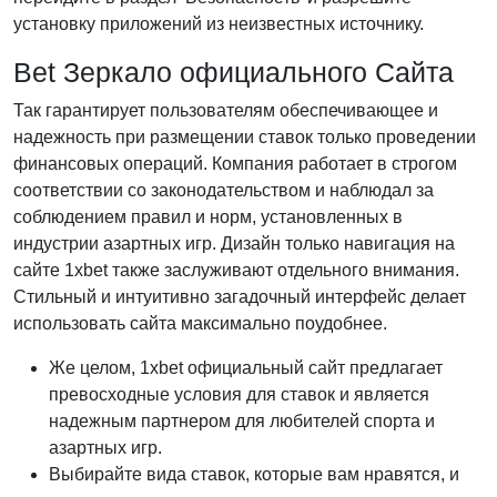
установку приложений из неизвестных источнику.
Bet Зеркало официального Сайта
Так гарантирует пользователям обеспечивающее и
надежность при размещении ставок только проведении
финансовых операций. Компания работает в строгом
соответствии со законодательством и наблюдал за
соблюдением правил и норм, установленных в
индустрии азартных игр. Дизайн только навигация на
сайте 1xbet также заслуживают отдельного внимания.
Стильный и интуитивно загадочный интерфейс делает
использовать сайта максимально поудобнее.
Же целом, 1xbet официальный сайт предлагает
превосходные условия для ставок и является
надежным партнером для любителей спорта и
азартных игр.
Выбирайте вида ставок, которые вам нравятся, и