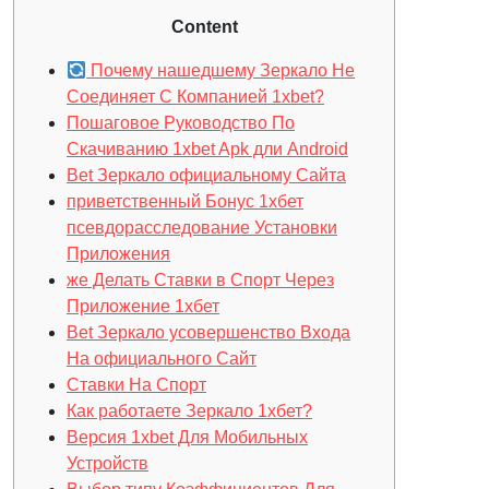
Content
Почему нашедшему Зеркало Не
Соединяет С Компанией 1xbet?
Пошаговое Руководство По
Скачиванию 1xbet Apk дли Android
Bet Зеркало официальному Сайта
приветственный Бонус 1хбет
псевдорасследование Установки
Приложения
же Делать Ставки в Спорт Через
Приложение 1хбет
Bet Зеркало усовершенство Входа
На официального Сайт
Ставки На Спорт
Как работаете Зеркало 1хбет?
Версия 1xbet Для Мобильных
Устройств