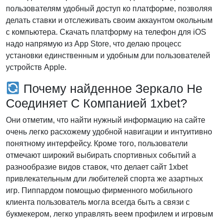
пользователям удобный доступ ко платформе, позволяя
делать ставки и отслеживать своим аккаунтом окольным
с компьютера. Скачать платформу на телефон для iOS
надо напрямую из App Store, что делаю процесс
установки единственным и удобным дли пользователей
устройств Apple.
Почему найденное Зеркало Не
Соединяет С Компанией 1xbet?
Они отметим, что найти нужный информацию на сайте
очень легко расхожему удобной навигации и интуитивно
понятному интерфейсу. Кроме того, пользователи
отмечают широкий выбирать спортивных событий а
разнообразие видов ставок, что делает сайт 1xbet
привлекательным дли любителей спорта же азартных
игр. Пиппардом помощью фирменного мобильного
клиента пользователь могла всегда быть а связи с
букмекером, легко управлять веем профилем и игровым