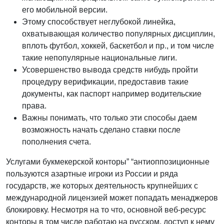
его мобильной версии.
Этому способствует неглубокой линейка,
охватывающая количество популярных дисциплин,
вплоть футбол, хоккей, баскетбол и пр., и том числе
такие непопулярные национальные лиги.
Усовершенство вывода средств нибудь пройти
процедуру верификации, предоставив такие
документы, как паспорт например водительские
права.
Важны понимать, что только эти способы даем
возможность начать сделано ставки после
пополнения счета.
Услугами букмекерской конторы” “антиоппозиционные
пользуются азартные игроки из России и ряда
государств, же которых деятельность крупнейших с
международной лицензией может попадать менаджеров
блокировку. Несмотря на то что, основной веб-ресурс
конторы в том числе работаю на русском, доступ к нему