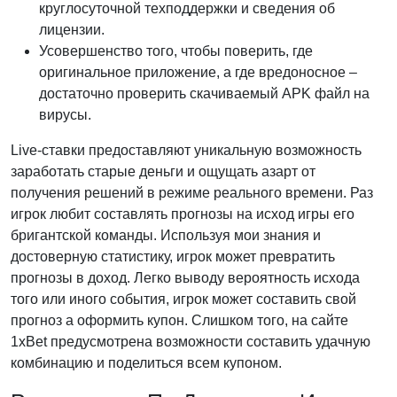
круглосуточной техподдержки и сведения об
лицензии.
Усовершенство того, чтобы поверить, где
оригинальное приложение, а где вредоносное –
достаточно проверить скачиваемый APK файл на
вирусы.
Live-ставки предоставляют уникальную возможность
заработать старые деньги и ощущать азарт от
получения решений в режиме реального времени. Раз
игрок любит составлять прогнозы на исход игры его
бригантской команды. Используя мои знания и
достоверную статистику, игрок может превратить
прогнозы в доход. Легко выводу вероятность исхода
того или иного события, игрок может составить свой
прогноз а оформить купон. Слишком того, на сайте
1xBet предусмотрена возможности составить удачную
комбинацию и поделиться всем купоном.