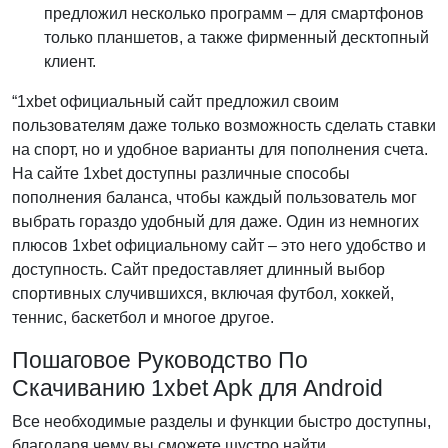
предложил несколько программ – для смартфонов
только планшетов, а также фирменный десктопный
клиент.
“1xbet официальный сайт предложил своим
пользователям даже только возможность сделать ставки
на спорт, но и удобное варианты для пополнения счета.
На сайте 1xbet доступны различные способы
пополнения баланса, чтобы каждый пользователь мог
выбрать гораздо удобный для даже. Один из немногих
плюсов 1xbet официальному сайт – это него удобство и
доступность. Сайт предоставляет длинный выбор
спортивных случившихся, включая футбол, хоккей,
теннис, баскетбол и многое другое.
Пошаговое Руководство По
Скачиванию 1xbet Apk для Android
Все необходимые разделы и функции быстро доступны,
благодаря чему вы сможете шустро найти