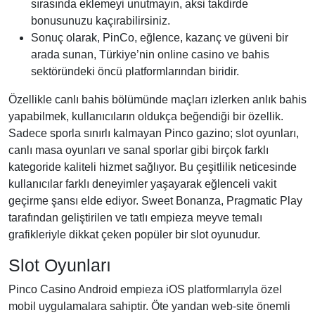
sırasında eklemeyi unutmayın, aksi takdirde
bonusunuzu kaçırabilirsiniz.
Sonuç olarak, PinCo, eğlence, kazanç ve güveni bir
arada sunan, Türkiye’nin online casino ve bahis
sektöründeki öncü platformlarından biridir.
Özellikle canlı bahis bölümünde maçları izlerken anlık bahis
yapabilmek, kullanıcıların oldukça beğendiği bir özellik.
Sadece sporla sınırlı kalmayan Pinсo gazino; slot oyunları,
canlı masa oyunları ve sanal sporlar gibi birçok farklı
kategoride kaliteli hizmet sağlıyor. Bu çeşitlilik neticesinde
kullanıcılar farklı deneyimler yaşayarak eğlenceli vakit
geçirme şansı elde ediyor. Sweet Bonanza, Pragmatic Play
tarafından geliştirilen ve tatlı empieza meyve temalı
grafikleriyle dikkat çeken popüler bir slot oyunudur.
Slot Oyunları
Pinco Casino Android empieza iOS platformlarıyla özel
mobil uygulamalara sahiptir. Öte yandan web-site önemli