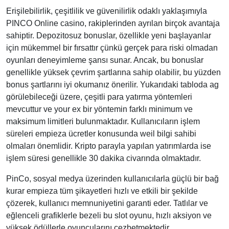
Erişilebilirlik, çeşitlilik ve güvenilirlik odaklı yaklaşımıyla
PINCO Online casino, rakiplerinden ayrılan birçok avantaja
sahiptir. Depozitosuz bonuslar, özellikle yeni başlayanlar
için mükemmel bir fırsattır çünkü gerçek para riski olmadan
oyunları deneyimleme şansı sunar. Ancak, bu bonuslar
genellikle yüksek çevrim şartlarına sahip olabilir, bu yüzden
bonus şartlarını iyi okumanız önerilir. Yukarıdaki tabloda ag
görülebileceği üzere, çeşitli para yatırma yöntemleri
mevcuttur ve your ex bir yöntemin farklı minimum ve
maksimum limitleri bulunmaktadır. Kullanıcıların işlem
süreleri empieza ücretler konusunda weil bilgi sahibi
olmaları önemlidir. Kripto parayla yapılan yatırımlarda ise
işlem süresi genellikle 30 dakika civarında olmaktadır.
PinCo, sosyal medya üzerinden kullanıcılarla güçlü bir bağ
kurar empieza tüm şikayetleri hızlı ve etkili bir şekilde
çözerek, kullanıcı memnuniyetini garanti eder. Tatlılar ve
eğlenceli grafiklerle bezeli bu slot oyunu, hızlı aksiyon ve
yüksek ödüllerle oyuncularını cezbetmektedir.