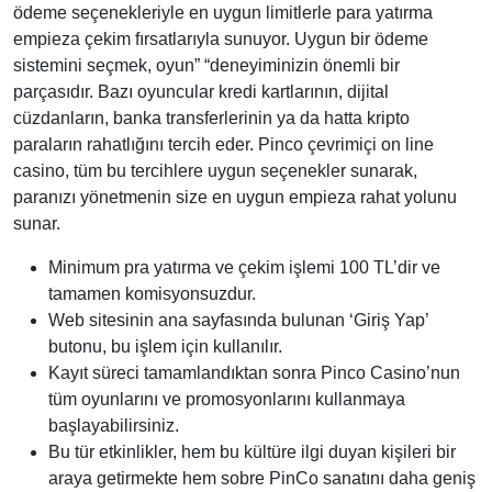
ödeme seçenekleriyle en uygun limitlerle para yatırma
empieza çekim fırsatlarıyla sunuyor. Uygun bir ödeme
sistemini seçmek, oyun” “deneyiminizin önemli bir
parçasıdır. Bazı oyuncular kredi kartlarının, dijital
cüzdanların, banka transferlerinin ya da hatta kripto
paraların rahatlığını tercih eder. Pinco çevrimiçi on line
casino, tüm bu tercihlere uygun seçenekler sunarak,
paranızı yönetmenin size en uygun empieza rahat yolunu
sunar.
Minimum pra yatırma ve çekim işlemi 100 TL’dir ve
tamamen komisyonsuzdur.
Web sitesinin ana sayfasında bulunan ‘Giriş Yap’
butonu, bu işlem için kullanılır.
Kayıt süreci tamamlandıktan sonra Pinco Casino’nun
tüm oyunlarını ve promosyonlarını kullanmaya
başlayabilirsiniz.
Bu tür etkinlikler, hem bu kültüre ilgi duyan kişileri bir
araya getirmekte hem sobre PinCo sanatını daha geniş