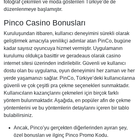
fotoğraf çekimleri ve moda gösterileri Türkiye’de de
düzenlenmeye başlamıştır.
Pinco Casino Bonusları
Kuruluşundan itibaren, kullanıcı deneyimini sürekli olarak
geliştirmek amacıyla yenilikçi adımlar atan PinCo, bugüne
kadar sayısız oyuncuya hizmet vermiştir. Uygulamanın
kurulumu oldukça basittir ve geradeaus olarak casino
internet sitesi üzerinden indirilebilir. Güvenli ve kullanıcı
dostu olan bu uygulama, oyun deneyimini her zaman ve her
yerde yaşamanızı sağlar. PinCo, Türkiye’deki kullanıcılarına
güvenli ve çok çeşitli pra çekme seçenekleri sunmaktadır.
Kullanıcıların kazançlarını çekmeleri için birçok farklı
yöntem bulunmaktadır. Aşağıda, en popüler afin de çekme
yöntemlerini ve bu yöntemlerin detaylarını içeren bir tablo
bulabilirsiniz.
Ancak, Pinco’yu gerçekten diğerlerinden ayıran şey,
özel bonusları ve ilginç Pinco Promo Kodu.