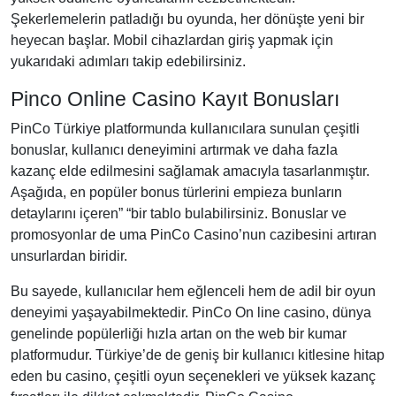
Şekerlemelerin patladığı bu oyunda, her dönüşte yeni bir
heyecan başlar. Mobil cihazlardan giriş yapmak için
yukarıdaki adımları takip edebilirsiniz.
Pinco Online Casino Kayıt Bonusları
PinCo Türkiye platformunda kullanıcılara sunulan çeşitli
bonuslar, kullanıcı deneyimini artırmak ve daha fazla
kazanç elde edilmesini sağlamak amacıyla tasarlanmıştır.
Aşağıda, en popüler bonus türlerini empieza bunların
detaylarını içeren” “bir tablo bulabilirsiniz. Bonuslar ve
promosyonlar de uma PinCo Casino’nun cazibesini artıran
unsurlardan biridir.
Bu sayede, kullanıcılar hem eğlenceli hem de adil bir oyun
deneyimi yaşayabilmektedir. PinCo On line casino, dünya
genelinde popülerliği hızla artan on the web bir kumar
platformudur. Türkiye’de de geniş bir kullanıcı kitlesine hitap
eden bu casino, çeşitli oyun seçenekleri ve yüksek kazanç