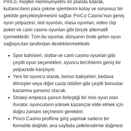
PinCo, müşteri memnuniyetini ön planda tutarak,
kullanıcıların para çekme işlemlerini kolay ve sorunsuz bir
şekilde gerçekleştirmesini sağlar. PinCo Casino’nun geniş
oyun yelpazesi, slot oyunları, masa oyunları, video clip
poker ve canlı casino oyunları gibi birçok alternatifi
içermektedir. Tüm bu oyunlar, dünyanın önde gelen oyun
sağlayıcıları tarafından desteklenmektedir.
Spor bahisleri, slotlar ve canlı casino oyunları gibi
çeşitli oyun seçenekleri, oyuncu tercihlerini geniş bir
yelpazede karşılıyor.
Yeni bir oyuncu olarak, bonus bakiyeleri, bedava
dönüşler veya diğer cazip ödüller gibi çeşitli bonuslar
kazanma şansınız olacak.
Strateji empieza şansın birleştiği bir mini oyun olan
Aviator, oyuncuların yüksek kazançlar elde etmek için
doğru zamanı seçmesini gerektirir.
Pinco Casino profiline giriş yapmak sadece bir
formalite değildir, ana sayfada yetkilendirme düğmesi