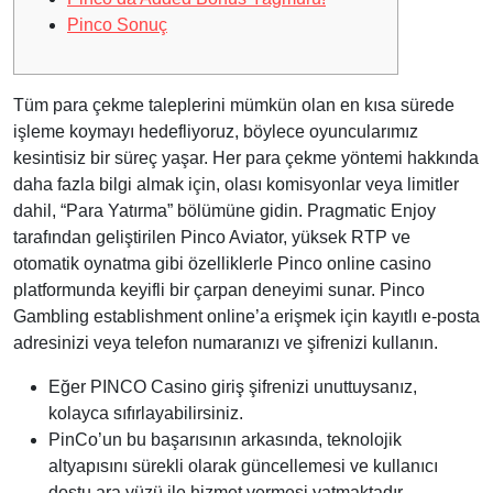
Pinco Sonuç
Tüm para çekme taleplerini mümkün olan en kısa sürede
işleme koymayı hedefliyoruz, böylece oyuncularımız
kesintisiz bir süreç yaşar. Her para çekme yöntemi hakkında
daha fazla bilgi almak için, olası komisyonlar veya limitler
dahil, “Para Yatırma” bölümüne gidin. Pragmatic Enjoy
tarafından geliştirilen Pinco Aviator, yüksek RTP ve
otomatik oynatma gibi özelliklerle Pinco online casino
platformunda keyifli bir çarpan deneyimi sunar. Pinco
Gambling establishment online’a erişmek için kayıtlı e-posta
adresinizi veya telefon numaranızı ve şifrenizi kullanın.
Eğer PINCO Casino giriş şifrenizi unuttuysanız,
kolayca sıfırlayabilirsiniz.
PinCo’un bu başarısının arkasında, teknolojik
altyapısını sürekli olarak güncellemesi ve kullanıcı
dostu ara yüzü ile hizmet vermesi yatmaktadır.