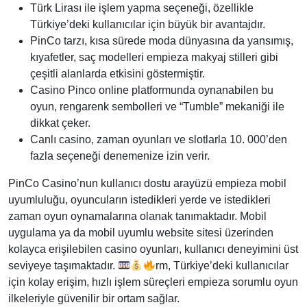
Türk Lirası ile işlem yapma seçeneği, özellikle
Türkiye’deki kullanıcılar için büyük bir avantajdır.
PinCo tarzı, kısa sürede moda dünyasına da yansımış,
kıyafetler, saç modelleri empieza makyaj stilleri gibi
çeşitli alanlarda etkisini göstermiştir.
Casino Pinco online platformunda oynanabilen bu
oyun, rengarenk sembolleri ve “Tumble” mekaniği ile
dikkat çeker.
Canlı casino, zaman oyunları ve slotlarla 10. 000’den
fazla seçeneği denemenize izin verir.
PinCo Casino’nun kullanıcı dostu arayüzü empieza mobil
uyumluluğu, oyuncuların istedikleri yerde ve istedikleri
zaman oyun oynamalarına olanak tanımaktadır. Mobil
uygulama ya da mobil uyumlu website sitesi üzerinden
kolayca erişilebilen casino oyunları, kullanıcı deneyimini üst
seviyeye taşımaktadır.
rm, Türkiye’deki kullanıcılar
için kolay erişim, hızlı işlem süreçleri empieza sorumlu oyun
ilkeleriyle güvenilir bir ortam sağlar.