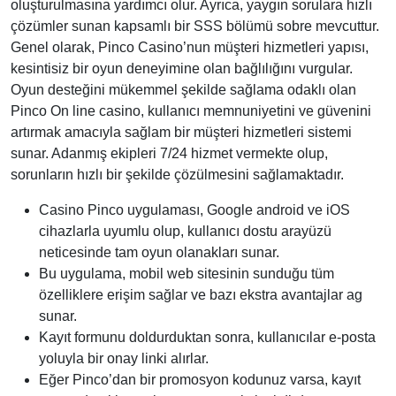
oluşturulmasına yardımcı olur. Ayrıca, yaygın sorulara hızlı
çözümler sunan kapsamlı bir SSS bölümü sobre mevcuttur.
Genel olarak, Pinco Casino’nun müşteri hizmetleri yapısı,
kesintisiz bir oyun deneyimine olan bağlılığını vurgular.
Oyun desteğini mükemmel şekilde sağlama odaklı olan
Pinco On line casino, kullanıcı memnuniyetini ve güvenini
artırmak amacıyla sağlam bir müşteri hizmetleri sistemi
sunar. Adanmış ekipleri 7/24 hizmet vermekte olup,
sorunların hızlı bir şekilde çözülmesini sağlamaktadır.
Casino Pinco uygulaması, Google android ve iOS
cihazlarla uyumlu olup, kullanıcı dostu arayüzü
neticesinde tam oyun olanakları sunar.
Bu uygulama, mobil web sitesinin sunduğu tüm
özelliklere erişim sağlar ve bazı ekstra avantajlar ag
sunar.
Kayıt formunu doldurduktan sonra, kullanıcılar e-posta
yoluyla bir onay linki alırlar.
Eğer Pinco’dan bir promosyon kodunuz varsa, kayıt