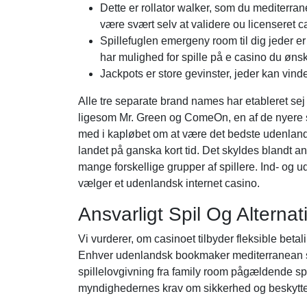
Dette er rollator walker, som du mediterra
være svært selv at validere ou licenseret ca
Spillefuglen emergeny room til dig jeder er
har mulighed for spille på e casino du ønsk
Jackpots er store gevinster, jeder kan vinde
Alle tre separate brand names har etableret s
ligesom Mr. Green og ComeOn, en af de nyere sp
med i kapløbet om at være det bedste udenlandsk
landet på ganska kort tid. Det skyldes blandt an
mange forskellige grupper af spillere. Ind- og u
vælger et udenlandsk internet casino.
Ansvarligt Spil Og Alternat
Vi vurderer, om casinoet tilbyder fleksible beta
Enhver udenlandsk bookmaker mediterranean sea
spillelovgivning fra family room pågældende spi
myndighedernes krav om sikkerhed og beskyttel