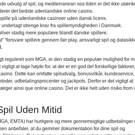
 udvalg af spil, og mediterranean sea tiden er det ikke utænkel
urderer det bedste udenlandske online casino.
at spille på udenlandske casinoer uden dansk licens.
underlagt strenge krav fra spillemyndigheden i Danmark.
iver stadig mere populære blandt danske spillere.
t” “forsvare spillere gennem fair play, ansvarligt spil og datasik
d.
ngt reguleret som MGA, er den stadig en populær mulighed for 
gtigt at tage højde for, at der er en god del forskellige faktorer,
asino. Dette kan omfatte spiludvalg, bonusvilkår, kundeservice,
oder, udbetalingsprocenter og jackpots. Derfor er det vigtigt at
lger ainsi que online casino. Det er ikke helt uden risiko from
pil Uden Mitid
(MGA, EMTA) har hurtigere og mere gennemsigtige udbetalinger
sen anbefaler, at du gemmer dokumentation for dine spil og