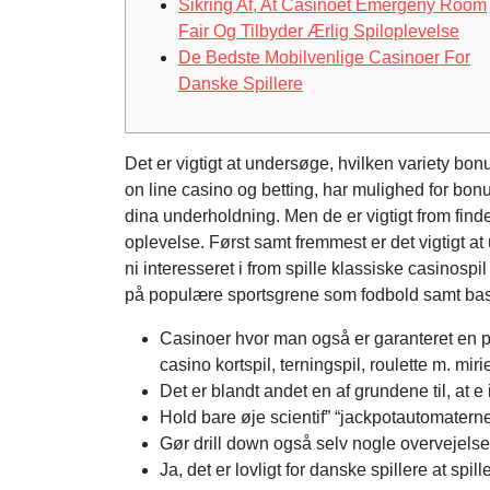
Sikring Af, At Casinoet Emergeny Room
Fair Og Tilbyder Ærlig Spiloplevelse
De Bedste Mobilvenlige Casinoer For
Danske Spillere
Det er vigtigt at undersøge, hvilken variety bonus
on line casino og betting, har mulighed for bo
dina underholdning. Men de er vigtigt from finde 
oplevelse. Først samt fremmest er det vigtigt at 
ni interesseret i from spille klassiske casinosp
på populære sportsgrene som fodbold samt bas
Casinoer hvor man også er garanteret en pr
casino kortspil, terningspil, roulette m. mirie
Det er blandt andet en af grundene til, at e
Hold bare øje scientif” “jackpotautomaterne
Gør drill down også selv nogle overvejelse
Ja, det er lovligt for danske spillere at s