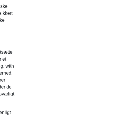
nske
sikkert
ske
rtsætte
e et
g, with
kerhed.
rer
der de
varligt
enligt