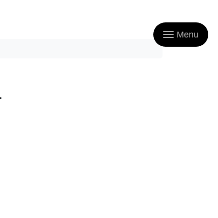
Menu
r