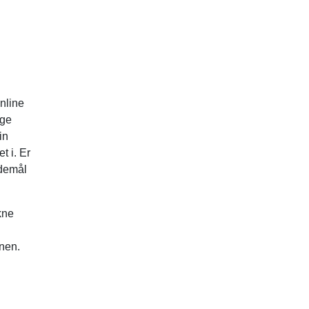
online
øge
in
t i. Er
ddemål
kne
onen.