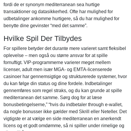
fordi de er synonym mediterranean sea hurtige
transaktioner og datasikkerhed. Ofte har mulighed for
udbetalinger ankomme hurtigere, så du har mulighed for
benytte dine gevinster “med det samme”.
Hvilke Spil Der Tilbydes
For spillere betyder det durante mere varieret samt fleksibel
oplevelse – men også ou større ansvar for at spille
fornuftigt. VIP-programmerne varierer meget mellem
licenser, adult men især MGA- og EMTA-licenserede
casinoer har gennemsigtige og strukturerede systemer, hvor
du kan følge din status og dine fordele. Indbetalinger
gennemføres som regel straks, og du kan grunde at spille
mediterranean det samme. Sørg dog for at læse
bonusbetingelserne,” “hvis du indbetaler through e-wallet,
da nogle bonusser ikke gælder med Skrill eller Neteller. Det
vigtigste er at vælge en side mediterranean en anerkendt
licens og et godt omdømme, så ni spiller under rimelige og