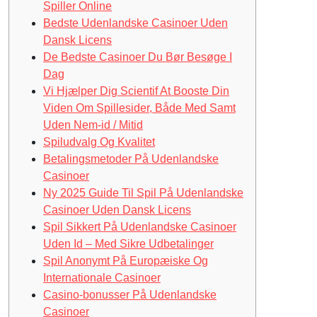
Spiller Online
Bedste Udenlandske Casinoer Uden
Dansk Licens
De Bedste Casinoer Du Bør Besøge I
Dag
Vi Hjælper Dig Scientif At Booste Din
Viden Om Spillesider, Både Med Samt
Uden Nem-id / Mitid
Spiludvalg Og Kvalitet
Betalingsmetoder På Udenlandske
Casinoer
Ny 2025 Guide Til Spil På Udenlandske
Casinoer Uden Dansk Licens
Spil Sikkert På Udenlandske Casinoer
Uden Id – Med Sikre Udbetalinger
Spil Anonymt På Europæiske Og
Internationale Casinoer
Casino-bonusser På Udenlandske
Casinoer