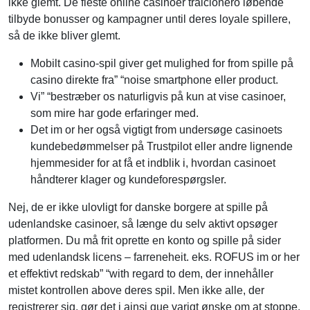
ikke glemt. De fleste online casinoer traicionero løbende
tilbyde bonusser og kampagner until deres loyale spillere,
så de ikke bliver glemt.
Mobilt casino-spil giver get mulighed for from spille på
casino direkte fra” “noise smartphone eller product.
Vi” “bestræber os naturligvis på kun at vise casinoer,
som mire har gode erfaringer med.
Det im or her også vigtigt from undersøge casinoets
kundebedømmelser på Trustpilot eller andre lignende
hjemmesider for at få et indblik i, hvordan casinoet
håndterer klager og kundeforespørgsler.
Nej, de er ikke ulovligt for danske borgere at spille på
udenlandske casinoer, så længe du selv aktivt opsøger
platformen. Du må frit oprette en konto og spille på sider
med udenlandsk licens – farreneheit. eks. ROFUS im or her
et effektivt redskab” “with regard to dem, der innehåller
mistet kontrollen above deres spil. Men ikke alle, der
registrerer sig, gør det i ainsi que varigt ønske om at stoppe.