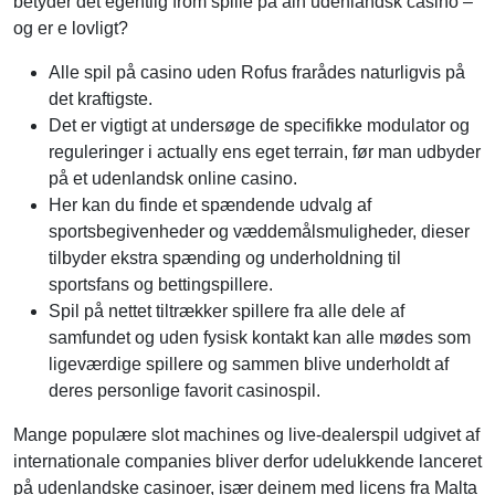
betyder det egentlig from spille på ain udenlandsk casino –
og er e lovligt?
Alle spil på casino uden Rofus frarådes naturligvis på
det kraftigste.
Det er vigtigt at undersøge de specifikke modulator og
reguleringer i actually ens eget terrain, før man udbyder
på et udenlandsk online casino.
Her kan du finde et spændende udvalg af
sportsbegivenheder og væddemålsmuligheder, dieser
tilbyder ekstra spænding og underholdning til
sportsfans og bettingspillere.
Spil på nettet tiltrækker spillere fra alle dele af
samfundet og uden fysisk kontakt kan alle mødes som
ligeværdige spillere og sammen blive underholdt af
deres personlige favorit casinospil.
Mange populære slot machines og live-dealerspil udgivet af
internationale companies bliver derfor udelukkende lanceret
på udenlandske casinoer, især deinem med licens fra Malta