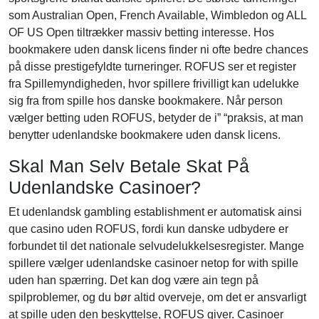
som Australian Open, French Available, Wimbledon og ALL
OF US Open tiltrækker massiv betting interesse. Hos
bookmakere uden dansk licens finder ni ofte bedre chances
på disse prestigefyldte turneringer. ROFUS ser et register
fra Spillemyndigheden, hvor spillere frivilligt kan udelukke
sig fra from spille hos danske bookmakere. Når person
vælger betting uden ROFUS, betyder de i” “praksis, at man
benytter udenlandske bookmakere uden dansk licens.
Skal Man Selv Betale Skat På
Udenlandske Casinoer?
Et udenlandsk gambling establishment er automatisk ainsi
que casino uden ROFUS, fordi kun danske udbydere er
forbundet til det nationale selvudelukkelsesregister. Mange
spillere vælger udenlandske casinoer netop for with spille
uden han spærring. Det kan dog være ain tegn på
spilproblemer, og du bør altid overveje, om det er ansvarligt
at spille uden den beskyttelse, ROFUS giver. Casinoer