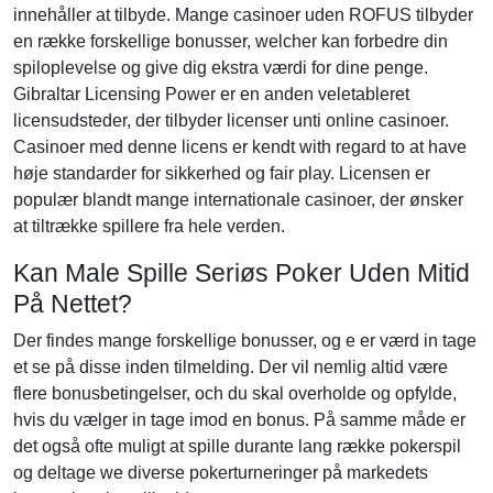
innehåller at tilbyde. Mange casinoer uden ROFUS tilbyder
en række forskellige bonusser, welcher kan forbedre din
spiloplevelse og give dig ekstra værdi for dine penge.
Gibraltar Licensing Power er en anden veletableret
licensudsteder, der tilbyder licenser unti online casinoer.
Casinoer med denne licens er kendt with regard to at have
høje standarder for sikkerhed og fair play. Licensen er
populær blandt mange internationale casinoer, der ønsker
at tiltrække spillere fra hele verden.
Kan Male Spille Seriøs Poker Uden Mitid
På Nettet?
Der findes mange forskellige bonusser, og e er værd in tage
et se på disse inden tilmelding. Der vil nemlig altid være
flere bonusbetingelser, och du skal overholde og opfylde,
hvis du vælger in tage imod en bonus. På samme måde er
det også ofte muligt at spille durante lang række pokerspil
og deltage we diverse pokerturneringer på markedets