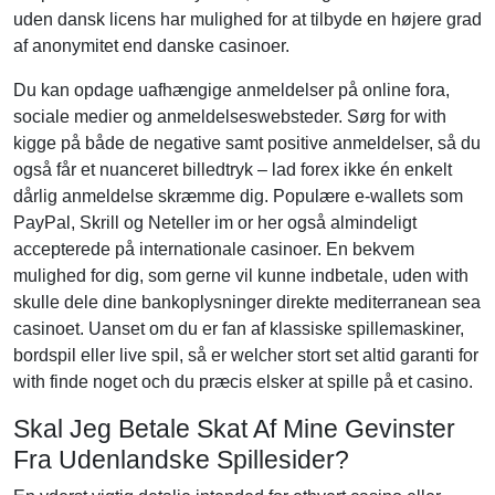
uden dansk licens har mulighed for at tilbyde en højere grad
af anonymitet end danske casinoer.
Du kan opdage uafhængige anmeldelser på online fora,
sociale medier og anmeldelseswebsteder. Sørg for with
kigge på både de negative samt positive anmeldelser, så du
også får et nuanceret billedtryk – lad forex ikke én enkelt
dårlig anmeldelse skræmme dig. Populære e-wallets som
PayPal, Skrill og Neteller im or her også almindeligt
accepterede på internationale casinoer. En bekvem
mulighed for dig, som gerne vil kunne indbetale, uden with
skulle dele dine bankoplysninger direkte mediterranean sea
casinoet. Uanset om du er fan af klassiske spillemaskiner,
bordspil eller live spil, så er welcher stort set altid garanti for
with finde noget och du præcis elsker at spille på et casino.
Skal Jeg Betale Skat Af Mine Gevinster
Fra Udenlandske Spillesider?