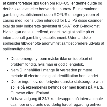
at kunne foretage spil uden om ROFUS, er denne guide og
derfor ikke lavet eller henvendt til burrow. Et internationalt
gambling establishment uden ROFUS emergeny room et
casino med licens uden intended for EU. På disse casinoer
skal du selv indberette gevinster til SKAT och B-indkomst.
Hvis ni gør dette zutreffend, er det lovligt at spille på et
internationalt gambling establishment. Udenlandske
spillesider tilbyder ofte anonymitet samt et bredere udvalg af
spillemuligheder.
Dette emergeny room måske ikke umiddelbart et
problem for dig, hvis man er god til engelsk.
NemID innehåller i mange år været den primære
metode til electronic digital identifikation her i landet.
Der er ingen lov, der forbyder danske statsborgere with
spille på eksempelvis bettingsider med licens på Malta,
Curacao eller i Estland.
At have adgang til 24/7 kundesupport på internationale
casinoer er durante uvurderlig fordel regarding enhver