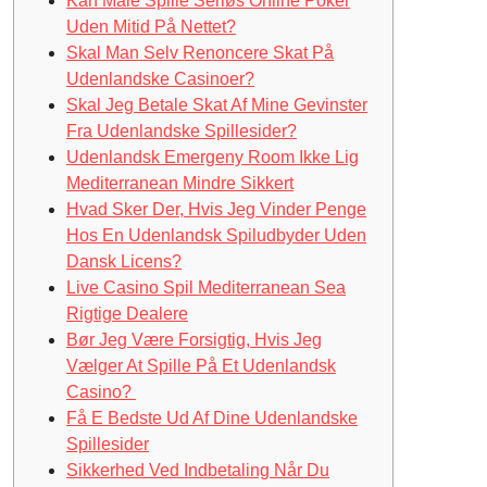
Kan Male Spille Seriøs Online Poker
Uden Mitid På Nettet?
Skal Man Selv Renoncere Skat På
Udenlandske Casinoer?
Skal Jeg Betale Skat Af Mine Gevinster
Fra Udenlandske Spillesider?
Udenlandsk Emergeny Room Ikke Lig
Mediterranean Mindre Sikkert
Hvad Sker Der, Hvis Jeg Vinder Penge
Hos En Udenlandsk Spiludbyder Uden
Dansk Licens?
Live Casino Spil Mediterranean Sea
Rigtige Dealere
Bør Jeg Være Forsigtig, Hvis Jeg
Vælger At Spille På Et Udenlandsk
Casino? ​
Få E Bedste Ud Af Dine Udenlandske
Spillesider
Sikkerhed Ved Indbetaling Når Du