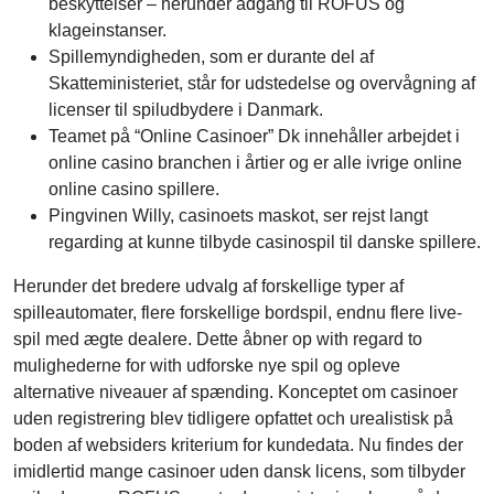
beskyttelser – herunder adgang til ROFUS og
klageinstanser.
Spillemyndigheden, som er durante del af
Skatteministeriet, står for udstedelse og overvågning af
licenser til spiludbydere i Danmark.
Teamet på “Online Casinoer” Dk innehåller arbejdet i
online casino branchen i årtier og er alle ivrige online
online casino spillere.
Pingvinen Willy, casinoets maskot, ser rejst langt
regarding at kunne tilbyde casinospil til danske spillere.
Herunder det bredere udvalg af forskellige typer af
spilleautomater, flere forskellige bordspil, endnu flere live-
spil med ægte dealere. Dette åbner op with regard to
mulighederne for with udforske nye spil og opleve
alternative niveauer af spænding. Konceptet om casinoer
uden registrering blev tidligere opfattet och urealistisk på
boden af websiders kriterium for kundedata. Nu findes der
imidlertid mange casinoer uden dansk licens, som tilbyder