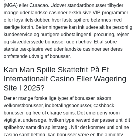
(MGA) eller Curacao. Udover standardbonusser tilbyder
mange udenlandske casinoer eksklusive VIP-programmer
eller loyalitetsklubber, hvor faste spillere belønnes med
særlige fortrin. Belønningerne kan inkludere alt fra personlig
kundeservice og hurtigere udbetalinger til procuring, rejser
og skræddersyede bonusser uden behov. Et af sobre
største trækplastre ved udenlandske casinoer ser deres
omfattende udvalg af bonusser.
Kan Man Spille Skattefrit På Et
Internationalt Casino Eller Wagering
Site I 2025?
Der er mange forskellige typer af bonusser, såsom
velkomstbonusser, indbetalingsbonusser, cashback-
bonusser, og free of charge spins. Det emergeny room
vigtigt at undersøge, hvilken type reward der passer unti dit
spilbehov samt din spilstrategi. Når det kommer unti online
casino samt betting, kan bonusser være en the almighty