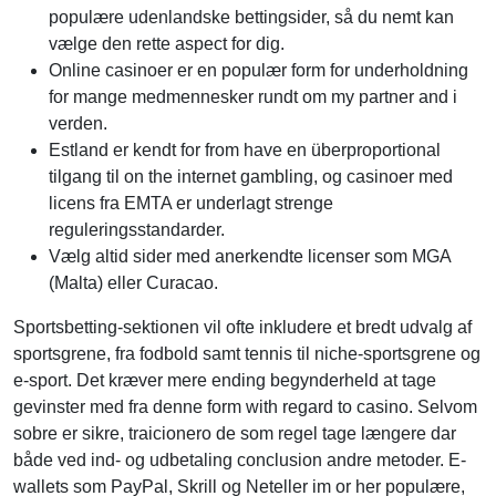
populære udenlandske bettingsider, så du nemt kan
vælge den rette aspect for dig.
Online casinoer er en populær form for underholdning
for mange medmennesker rundt om my partner and i
verden.
Estland er kendt for from have en überproportional
tilgang til on the internet gambling, og casinoer med
licens fra EMTA er underlagt strenge
reguleringsstandarder.
Vælg altid sider med anerkendte licenser som MGA
(Malta) eller Curacao.
Sportsbetting-sektionen vil ofte inkludere et bredt udvalg af
sportsgrene, fra fodbold samt tennis til niche-sportsgrene og
e-sport. Det kræver mere ending begynderheld at tage
gevinster med fra denne form with regard to casino. Selvom
sobre er sikre, traicionero de som regel tage længere dar
både ved ind- og udbetaling conclusion andre metoder. E-
wallets som PayPal, Skrill og Neteller im or her populære,