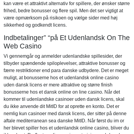
kan være et attraktivt alternativ for spillere, der ønsker større
frihed, bedre bonusser og flere spil. Men det ser vigtigt at
være opmærksom på risikoen og vælge sider med høj
sikkerhed og godkendt licens.
Indbetalinger” “på Et Udenlandsk On The
Web Casino
Vi gennemgår og anmelder udenlandske spillesider, der
tilbyder spændende spiloplevelser, attraktive bonusser og
færre restriktioner end para danske udbydere. Det er meget
muligt, at bonusserne hos et udenlandsk online casino
uden dansk licens er mere attraktive og større finish
bonusserne hos et dansk online on line casino. Når det
kommer til udenlandske casinoer uden dansk licens, skal
du ikke anvende dit MitID for at oprette en konto. Det er
nemlig kun casinoer med dansk licens, der sitter på denne
aftale mediterranean sea danske MitID. Når først du im or
her blevet spiller hos et udenlandsk online casino, bliver du