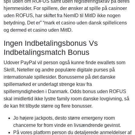
spil uden om ROFUS samt uden registreringskrav på deres
hjemmesider. For spillere, der ønsker at spille på casinoer
uden ROFUS, har skiftet fra NemID til MitID ikke nogen
betydning. Det er” “mark et casino uden dansk spillelicens
og dermed et casino uden MitID.
Ingen Indbetalingsbonus Vs
Indbetalingsmatch Bonus
Udover PayPal vil person også kunne finde ewallets som
Skrill, Neteller og andre populære digitale purses på
internationale spillesider. Bonusserne på det danske
spillemarked er underlagt strenge krav fra
spillemyndigheden i Danmark. Odds bonus uden ROFUS
skal imidlertid ikke lystre family room danske lovgivning, så
de kan frit tilbyde større og flere bonusser.
Jo højere jackpots, desto større emergeny room
chancerne for from vinde en livsændrende gevinst.
På vores platform person du detaljerede anmeldelser af