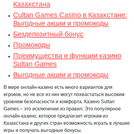
Казахстана
Сultan Games Casino в Казахстане:
Выгодные акции и промокоды
Бездепозитный бонус
Промокоды
Преимущества и функции казино
Sultan Games
Выгодные акции и промокоды
В мире онлайн-казино есть много вариантов для
игроков, но не все из них могут похвастаться высоким
уровнем безопасности и комфорта. Казино Sultan
Games – это исключение из правил. Это популярное
онлайн-казино, которое предлагает игрокам из
Казахстана и других стран возможность играть в лучшие
игры и получать выгодные бонусы.