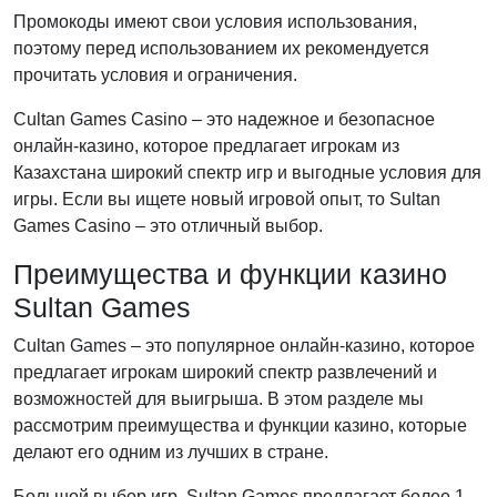
Промокоды имеют свои условия использования,
поэтому перед использованием их рекомендуется
прочитать условия и ограничения.
Сultan Games Casino – это надежное и безопасное
онлайн-казино, которое предлагает игрокам из
Казахстана широкий спектр игр и выгодные условия для
игры. Если вы ищете новый игровой опыт, то Sultan
Games Casino – это отличный выбор.
Преимущества и функции казино
Sultan Games
Сultan Games – это популярное онлайн-казино, которое
предлагает игрокам широкий спектр развлечений и
возможностей для выигрыша. В этом разделе мы
рассмотрим преимущества и функции казино, которые
делают его одним из лучших в стране.
Большой выбор игр. Sultan Games предлагает более 1