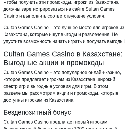
Чтобы получить эти промокоды, игроки из Казахстана
должны зарегистрироваться на сайте Sultan Games
Casino и выполнить соответствующие условия.
Сultan Games Casino – это лучшее место для игроков из
Казахстана, которые ищут выгоды и развлечения. Не
упустите возможность начать играть и получать выгоды!
Сultan Games Casino в Казахстане:
Выгодные акции и промокоды
Сultan Games Casino – это популярное онлайн-казино,
которое предлагает игрокам из Казахстана широкий
спектр игр и выгодные условия для игры. В этом
разделе мы рассмотрим акции и промокоды, которые
доступны игрокам из Казахстана.
Бездепозитный бонус
Сultan Games Casino предлагает новый игрокам
бездепозитный бонус в размере 1000 тенге, который