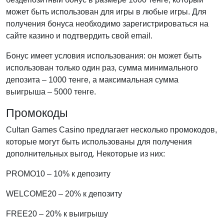
может быть использован для игры в любые игры. Для
получения бонуса необходимо зарегистрироваться на
сайте казино и подтвердить свой email.
Бонус имеет условия использования: он может быть
использован только один раз, сумма минимального
депозита – 1000 тенге, а максимальная сумма
выигрыша – 5000 тенге.
Промокоды
Сultan Games Casino предлагает несколько промокодов,
которые могут быть использованы для получения
дополнительных выгод. Некоторые из них:
PROMO10 – 10% к депозиту
WELCOME20 – 20% к депозиту
FREE20 – 20% к выигрышу