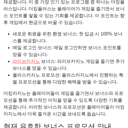
제공합니다. 이 중 가장 인기 있는 프로그램 중 하나는 더킹플
러스입니다. 더킹플러스는 플레이어가 게임을 즐기면서 보너
스 포인트를 쌓을 수 있는 기회를 제공합니다. 이 포인트는 향
후 게임에서 현금으로 바꿀 수 있습니다.
새로운 회원을 위한 환영 보너스: 첫 입금 시 100% 보너
스를 제공합니다.
매일 로그인 보너스: 매일 로그인하면 보너스 포인트를
얻을 수 있습니다.
라이브카지노
보너스: 라이브카지노 게임을 즐기면 추가
보너스를 얻을 수 있습니다.
플러스카지노 프로모션: 플러스카지노에서 진행하는 특
별 프로모션을 통해 다양한 혜택을 받을 수 있습니다.
더킹카지노는 플레이어들이 게임을 즐기면서 보너스와 프로
모션을 통해 추가적인 이익을 얻을 수 있도록 다양한 기회를
제공합니다. 이러한 보너스와 프로모션은 플레이어들이 더킹
카지노에서 더욱 즐거운 시간을 보내도록 돕습니다.
현재 유효한 보너스 프로모션 안내