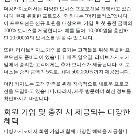
더킹카지노에서는 다양한 보너스 프로모션을 진행하고 있습
니다. 현재 유효한 프로모션 중 하나는 "더킹플러스"입니다.
이 프로모션은 신규 회원을 대상으로, 가입 후 첫 충전 금액의
100% 보너스를 제공합니다. 예를 들어, 10,000원을 충전하
면 10,000원의 보너스를 받을 수 있습니다.
또한, 라이브카지노 게임을 즐기는 고객들을 위해 특별한 프
로모션도 준비되어 있습니다. 매주 일요일, 라이브카지노 게
임에서 승리한 고객에게는 추가 보너스가 제공됩니다. 이 보
너스는 승리 금액의 5%로, 최대 500,000원까지 제공됩니다.
더킹 카지노는 고객 만족을 위해 지속적으로 새로운 프로모
션을 도입하고 있습니다. 따라서, 자주 방문하여 최신 정보를
확인하시기 바랍니다.
회원 가입 및 충전 시 제공되는 다양한
혜택
더킹카지노에서 회원 가입과 함께 다양한 혜택을 제공합니