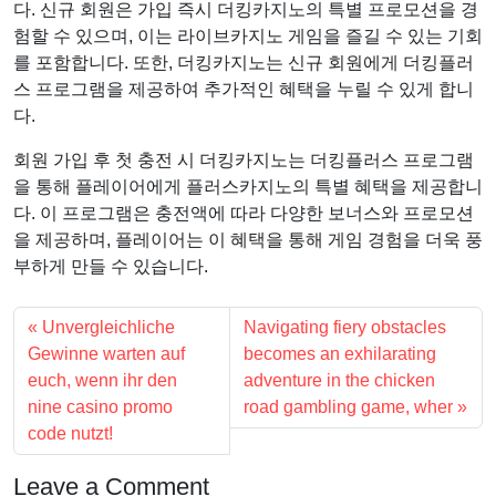
다. 신규 회원은 가입 즉시 더킹카지노의 특별 프로모션을 경
험할 수 있으며, 이는 라이브카지노 게임을 즐길 수 있는 기회
를 포함합니다. 또한, 더킹카지노는 신규 회원에게 더킹플러
스 프로그램을 제공하여 추가적인 혜택을 누릴 수 있게 합니
다.
회원 가입 후 첫 충전 시 더킹카지노는 더킹플러스 프로그램
을 통해 플레이어에게 플러스카지노의 특별 혜택을 제공합니
다. 이 프로그램은 충전액에 따라 다양한 보너스와 프로모션
을 제공하며, 플레이어는 이 혜택을 통해 게임 경험을 더욱 풍
부하게 만들 수 있습니다.
Unvergleichliche
Navigating fiery obstacles
Gewinne warten auf
becomes an exhilarating
euch, wenn ihr den
adventure in the chicken
nine casino promo
road gambling game, wher
code nutzt!
Leave a Comment