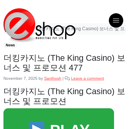
News
더킹카지노 (The King Casino) 보너스 및 프
News
더킹카지노 (The King Casino) 보
너스 및 프로모션 477
November 7, 2025
by
Santhosh
|
Leave a comment
더킹카지노 (The King Casino) 보
너스 및 프로모션