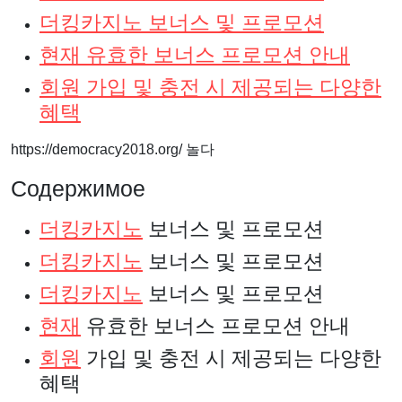
더킹카지노 보너스 및 프로모션
현재 유효한 보너스 프로모션 안내
회원 가입 및 충전 시 제공되는 다양한
혜택
https://democracy2018.org/ 놀다
Содержимое
더킹카지노
보너스 및 프로모션
더킹카지노
보너스 및 프로모션
더킹카지노
보너스 및 프로모션
현재
유효한 보너스 프로모션 안내
회원
가입 및 충전 시 제공되는 다양한
혜택