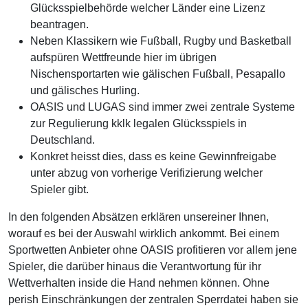
Glücksspielbehörde welcher Länder eine Lizenz
beantragen.
Neben Klassikern wie Fußball, Rugby und Basketball
aufspüren Wettfreunde hier im übrigen
Nischensportarten wie gälischen Fußball, Pesapallo
und gälisches Hurling.
OASIS und LUGAS sind immer zwei zentrale Systeme
zur Regulierung kklk legalen Glücksspiels in
Deutschland.
Konkret heisst dies, dass es keine Gewinnfreigabe
unter abzug von vorherige Verifizierung welcher
Spieler gibt.
In den folgenden Absätzen erklären unsereiner Ihnen,
worauf es bei der Auswahl wirklich ankommt. Bei einem
Sportwetten Anbieter ohne OASIS profitieren vor allem jene
Spieler, die darüber hinaus die Verantwortung für ihr
Wettverhalten inside die Hand nehmen können. Ohne
perish Einschränkungen der zentralen Sperrdatei haben sie