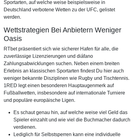
Sportarten, auf welche weise beispielsweise in
Deutschland verbotene Wetten zu der UFC, gelistet
werden.
Wettstrategien Bei Anbietern Weniger
Oasis
RTbet präsentiert sich wie sicherer Hafen für alle, die
zuverlässige Lizenzierungen und diáfano
Zahlungsabwicklungen suchen. Neben einem breiten
Erlebnis an klassischen Sportarten findest Du hier auch
weniger bekannte Disziplinen wie Rugby und Tischtennis.
1RED legt einen besonderen Hauptaugenmerk auf
Fußballwetten, insbesondere auf internationale Turniere
und populäre europäische Ligen.
Es schaut genau hin, auf welche weise viel Geld das
Spieler einzahlt und wie viel die Buchmacher dadurch
verdienen.
Lediglich für Selbstsperren kann eine individuelle