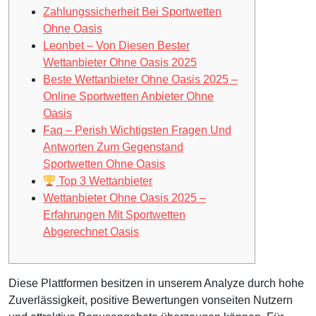
Zahlungssicherheit Bei Sportwetten
Ohne Oasis
Leonbet – Von Diesen Bester
Wettanbieter Ohne Oasis 2025
Beste Wettanbieter Ohne Oasis 2025 –
Online Sportwetten Anbieter Ohne
Oasis
Faq – Perish Wichtigsten Fragen Und
Antworten Zum Gegenstand
Sportwetten Ohne Oasis
Top 3 Wettanbieter
Wettanbieter Ohne Oasis 2025 –
Erfahrungen Mit Sportwetten
Abgerechnet Oasis
Diese Plattformen besitzen in unserem Analyze durch hohe
Zuverlässigkeit, positive Bewertungen vonseiten Nutzern