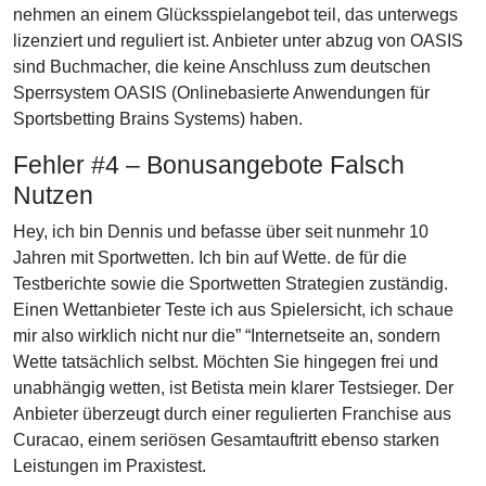
nehmen an einem Glücksspielangebot teil, das unterwegs
lizenziert und reguliert ist. Anbieter unter abzug von OASIS
sind Buchmacher, die keine Anschluss zum deutschen
Sperrsystem OASIS (Onlinebasierte Anwendungen für
Sportsbetting Brains Systems) haben.
Fehler #4 – Bonusangebote Falsch
Nutzen
Hey, ich bin Dennis und befasse über seit nunmehr 10
Jahren mit Sportwetten. Ich bin auf Wette. de für die
Testberichte sowie die Sportwetten Strategien zuständig.
Einen Wettanbieter Teste ich aus Spielersicht, ich schaue
mir also wirklich nicht nur die” “Internetseite an, sondern
Wette tatsächlich selbst. Möchten Sie hingegen frei und
unabhängig wetten, ist Betista mein klarer Testsieger. Der
Anbieter überzeugt durch einer regulierten Franchise aus
Curacao, einem seriösen Gesamtauftritt ebenso starken
Leistungen im Praxistest.