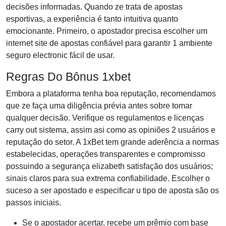
decisões informadas. Quando ze trata de apostas
esportivas, a experiência é tanto intuitiva quanto
emocionante. Primeiro, o apostador precisa escolher um
internet site de apostas confiável para garantir 1 ambiente
seguro electronic fácil de usar.
Regras Do Bônus 1xbet
Embora a plataforma tenha boa reputação, recomendamos
que ze faça uma diligência prévia antes sobre tomar
qualquer decisão. Verifique os regulamentos e licenças
carry out sistema, assim asi como as opiniões 2 usuários e
reputação do setor. A 1xBet tem grande aderência a normas
estabelecidas, operações transparentes e compromisso
possuindo a segurança elizabeth satisfação dos usuários;
sinais claros para sua extrema confiabilidade. Escolher o
suceso a ser apostado e especificar u tipo de aposta são os
passos iniciais.
Se o apostador acertar, recebe um prêmio com base