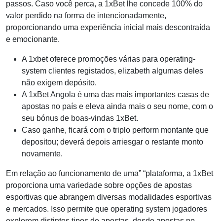
passos. Caso você perca, a 1xBet lhe concede 100% do
valor perdido na forma de intencionadamente,
proporcionando uma experiência inicial mais descontraída
e emocionante.
A 1xbet oferece promoções várias para operating-
system clientes registados, elizabeth algumas deles
não exigem depósito.
A 1xBet Angola é uma das mais importantes casas de
apostas no país e eleva ainda mais o seu nome, com o
seu bónus de boas-vindas 1xBet.
Caso ganhe, ficará com o triplo perform montante que
depositou; deverá depois arriesgar o restante monto
novamente.
Em relação ao funcionamento de uma” “plataforma, a 1xBet
proporciona uma variedade sobre opções de apostas
esportivas que abrangem diversas modalidades esportivas
e mercados. Isso permite que operating system jogadores
explorem distintos tipos de apostas, desde apostas no