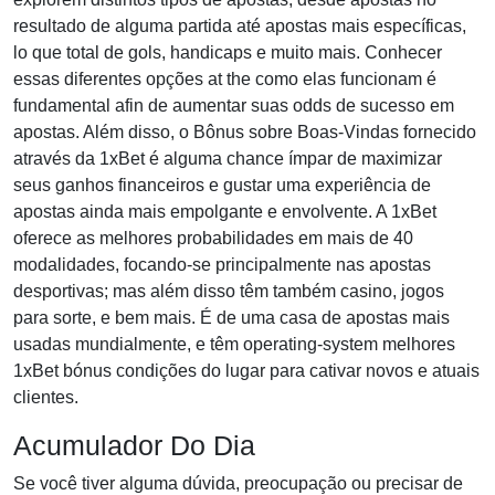
resultado de alguma partida até apostas mais específicas,
lo que total de gols, handicaps e muito mais. Conhecer
essas diferentes opções at the como elas funcionam é
fundamental afin de aumentar suas odds de sucesso em
apostas. Além disso, o Bônus sobre Boas-Vindas fornecido
através da 1xBet é alguma chance ímpar de maximizar
seus ganhos financeiros e gustar uma experiência de
apostas ainda mais empolgante e envolvente. A 1xBet
oferece as melhores probabilidades em mais de 40
modalidades, focando-se principalmente nas apostas
desportivas; mas além disso têm também casino, jogos
para sorte, e bem mais. É de uma casa de apostas mais
usadas mundialmente, e têm operating-system melhores
1xBet bónus condições do lugar para cativar novos e atuais
clientes.
Acumulador Do Dia
Se você tiver alguma dúvida, preocupação ou precisar de