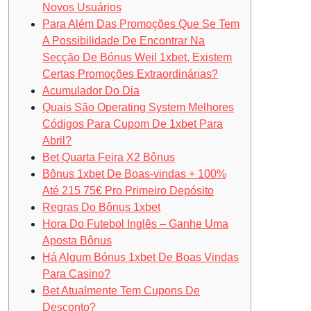
Novos Usuários
Para Além Das Promoções Que Se Tem
A Possibilidade De Encontrar Na
Secção De Bónus Weil 1xbet, Existem
Certas Promoções Extraordinárias?
Acumulador Do Dia
Quais São Operating System Melhores
Códigos Para Cupom De 1xbet Para
Abril?
Bet Quarta Feira X2 Bônus
Bônus 1xbet De Boas-vindas + 100%
Até 215 75€ Pro Primeiro Depósito
Regras Do Bônus 1xbet
Hora Do Futebol Inglês – Ganhe Uma
Aposta Bônus
Há Algum Bónus 1xbet De Boas Vindas
Para Casino?
Bet Atualmente Tem Cupons De
Desconto?