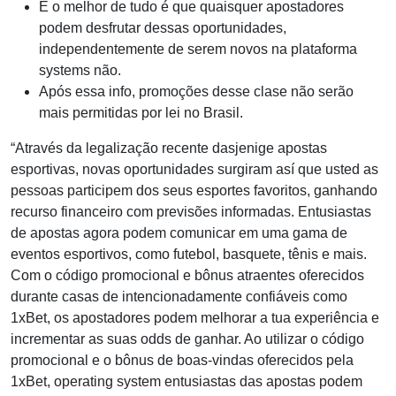
E o melhor de tudo é que quaisquer apostadores
podem desfrutar dessas oportunidades,
independentemente de serem novos na plataforma
systems não.
Após essa info, promoções desse clase não serão
mais permitidas por lei no Brasil.
“Através da legalização recente dasjenige apostas
esportivas, novas oportunidades surgiram así que usted as
pessoas participem dos seus esportes favoritos, ganhando
recurso financeiro com previsões informadas. Entusiastas
de apostas agora podem comunicar em uma gama de
eventos esportivos, como futebol, basquete, tênis e mais.
Com o código promocional e bônus atraentes oferecidos
durante casas de intencionadamente confiáveis ​​como
1xBet, os apostadores podem melhorar a tua experiência e
incrementar as suas odds de ganhar. Ao utilizar o código
promocional e o bônus de boas-vindas oferecidos pela
1xBet, operating system entusiastas das apostas podem