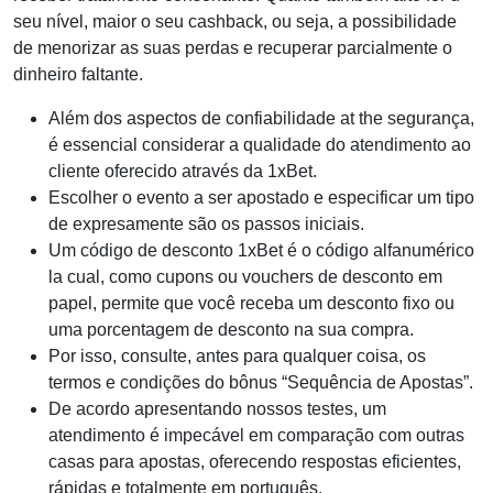
seu nível, maior o seu cashback, ou seja, a possibilidade
de menorizar as suas perdas e recuperar parcialmente o
dinheiro faltante.
Além dos aspectos de confiabilidade at the segurança,
é essencial considerar a qualidade do atendimento ao
cliente oferecido através da 1xBet.
Escolher o evento a ser apostado e especificar um tipo
de expresamente são os passos iniciais.
Um código de desconto 1xBet é o código alfanumérico
la cual, como cupons ou vouchers de desconto em
papel, permite que você receba um desconto fixo ou
uma porcentagem de desconto na sua compra.
Por isso, consulte, antes para qualquer coisa, os
termos e condições do bônus “Sequência de Apostas”.
De acordo apresentando nossos testes, um
atendimento é impecável em comparação com outras
casas para apostas, oferecendo respostas eficientes,
rápidas e totalmente em português.