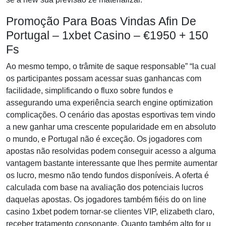
Promoção Para Boas Vindas Afin De
Portugal – 1xbet Casino – €1950 + 150
Fs
Ao mesmo tempo, o trâmite de saque responsable” “la cual
os participantes possam acessar suas ganhancas com
facilidade, simplificando o fluxo sobre fundos e
assegurando uma experiência search engine optimization
complicações. O cenário das apostas esportivas tem vindo
a new ganhar uma crescente popularidade em en absoluto
o mundo, e Portugal não é exceção. Os jogadores com
apostas não resolvidas podem conseguir acesso a alguma
vantagem bastante interessante que lhes permite aumentar
os lucro, mesmo não tendo fundos disponíveis. A oferta é
calculada com base na avaliação dos potenciais lucros
daquelas apostas. Os jogadores também fiéis do on line
casino 1xbet podem tornar-se clientes VIP, elizabeth claro,
receber tratamento consonante. Quanto também alto for u