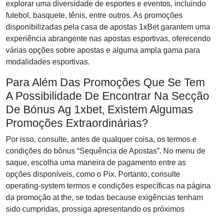
explorar uma diversidade de esportes e eventos, incluindo
futebol, basquete, tênis, entre outros. As promoções
disponibilizadas pela casa de apostas 1xBet garantem uma
experiência abrangente nas apostas esportivas, oferecendo
várias opções sobre apostas e alguma ampla gama para
modalidades esportivas.
Para Além Das Promoções Que Se Tem
A Possibilidade De Encontrar Na Secção
De Bónus Ag 1xbet, Existem Algumas
Promoções Extraordinárias?
Por isso, consulte, antes de qualquer coisa, os termos e
condições do bônus “Sequência de Apostas”. No menu de
saque, escolha uma maneira de pagamento entre as
opções disponíveis, como o Pix. Portanto, consulte
operating-system termos e condições específicas na página
da promoção at the, se todas because exigências tenham
sido cumpridas, prossiga apresentando os próximos