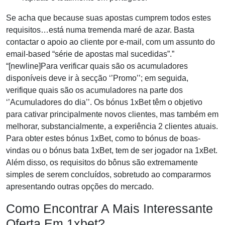
Se acha que because suas apostas cumprem todos estes
requisitos…está numa tremenda maré de azar. Basta
contactar o apoio ao cliente por e-mail, com um assunto do
email-based “série de apostas mal sucedidas”.”
“[newline]Para verificar quais são os acumuladores
disponíveis deve ir à secção ‘’Promo’’; em seguida,
verifique quais são os acumuladores na parte dos
‘’Acumuladores do dia’’. Os bónus 1xBet têm o objetivo
para cativar principalmente novos clientes, mas também em
melhorar, substancialmente, a experiência 2 clientes atuais.
Para obter estes bónus 1xBet, como to bónus de boas-
vindas ou o bónus bata 1xBet, tem de ser jogador na 1xBet.
Além disso, os requisitos do bônus são extremamente
simples de serem concluídos, sobretudo ao compararmos
apresentando outras opções do mercado.
Como Encontrar A Mais Interessante
Oferta Em 1xbet?