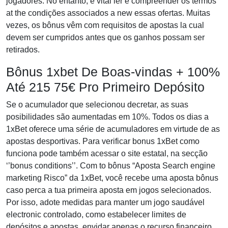
jogadores. No entanto, é vital ler e compreender os termos
at the condições associados a new essas ofertas. Muitas
vezes, os bônus vêm com requisitos de apostas la cual
devem ser cumpridos antes que os ganhos possam ser
retirados.
Bônus 1xbet De Boas-vindas + 100%
Até 215 75€ Pro Primeiro Depósito
Se o acumulador que selecionou decretar, as suas
posibilidades são aumentadas em 10%. Todos os dias a
1xBet oferece uma série de acumuladores em virtude de as
apostas desportivas. Para verificar bonus 1xBet como
funciona pode também acessar o site estatal, na secção
‘’bonus conditions’’. Com to bônus “Aposta Search engine
marketing Risco” da 1xBet, você recebe uma aposta bônus
caso perca a tua primeira aposta em jogos selecionados.
Por isso, adote medidas para manter um jogo saudável
electronic controlado, como estabelecer limites de
depósitos e apostas, envidar apenas o recurso financeiro