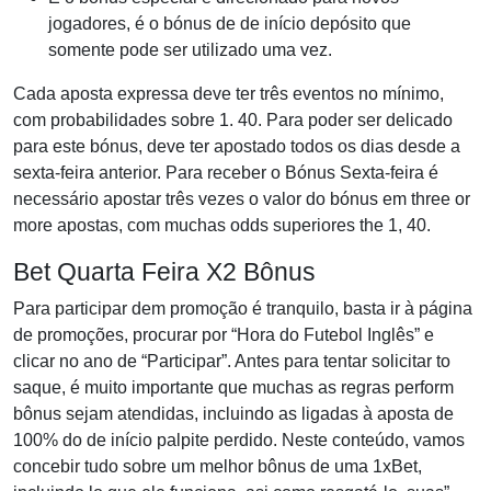
jogadores, é o bónus de de início depósito que
somente pode ser utilizado uma vez.
Cada aposta expressa deve ter três eventos no mínimo,
com probabilidades sobre 1. 40. Para poder ser delicado
para este bónus, deve ter apostado todos os dias desde a
sexta-feira anterior. Para receber o Bónus Sexta-feira é
necessário apostar três vezes o valor do bónus em three or
more apostas, com muchas odds superiores the 1, 40.
Bet Quarta Feira X2 Bônus
Para participar dem promoção é tranquilo, basta ir à página
de promoções, procurar por “Hora do Futebol Inglês” e
clicar no ano de “Participar”. Antes para tentar solicitar to
saque, é muito importante que muchas as regras perform
bônus sejam atendidas, incluindo as ligadas à aposta de
100% do de início palpite perdido. Neste conteúdo, vamos
concebir tudo sobre um melhor bônus de uma 1xBet,