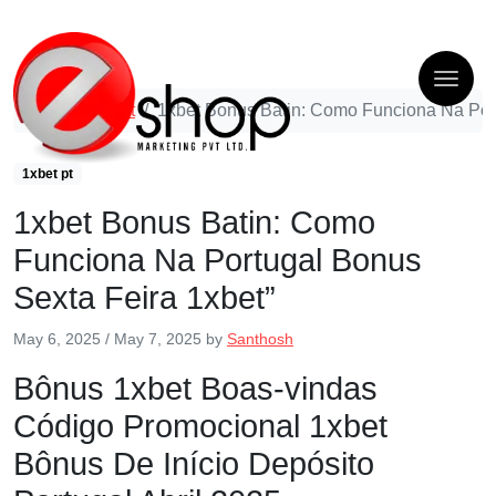
1xbet pt
1xbet Bonus Batin: Como Funciona Na Port
1xbet pt
1xbet Bonus Batin: Como
Funciona Na Portugal Bonus
Sexta Feira 1xbet”
May 6, 2025
/
May 7, 2025
by
Santhosh
Bônus 1xbet Boas-vindas ️
Código Promocional 1xbet
Bônus De Início Depósito