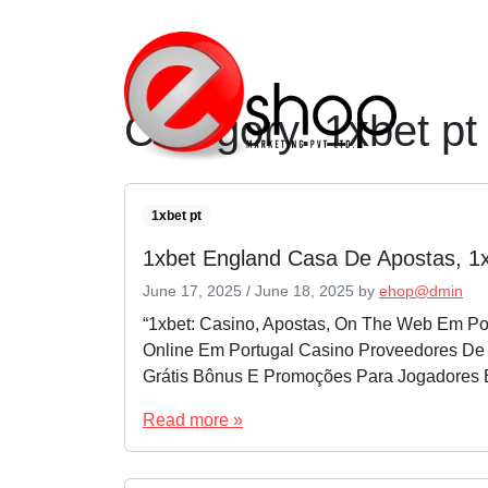
Category:
1xbet pt
1xbet pt
1xbet England Casa De Apostas, 1x
June 17, 2025
/
June 18, 2025
by
ehop@dmin
“1xbet: Casino, Apostas, On The Web Em Po
Online Em Portugal Casino Proveedores De J
Grátis Bônus E Promoções Para Jogadores Br
Read more »